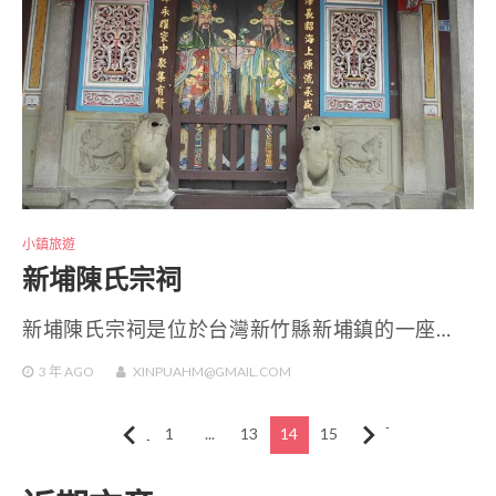
小鎮旅遊
新埔陳氏宗祠
新埔陳氏宗祠是位於台灣新竹縣新埔鎮的一座…
3 年
AGO
XINPUAHM@GMAIL.COM
文
上一頁
1
...
13
14
15
下一頁
章