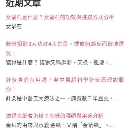
近期文章
分
頁
女媧石是什麼？女媧石的功效與挑選方式分析
女媧石
貔貅招財3大功效4大禁忌，擺放錯誤反而破壞運
氣！
貔貅是什麼？ 貔貅又稱辟邪、天祿、避邪，…
針灸真的有用嗎？老中醫超科學針灸原理說服
你！
針灸是中醫五大療法之一，擁有數千年歷史，…
燒錯金紙會怎樣？金紙的種類與用途分析
金紙的由來與意義 金紙，又稱「金箔紙」、…