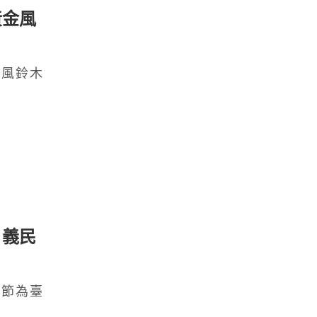
黃金風
金風鈴木
，義民
民節為臺