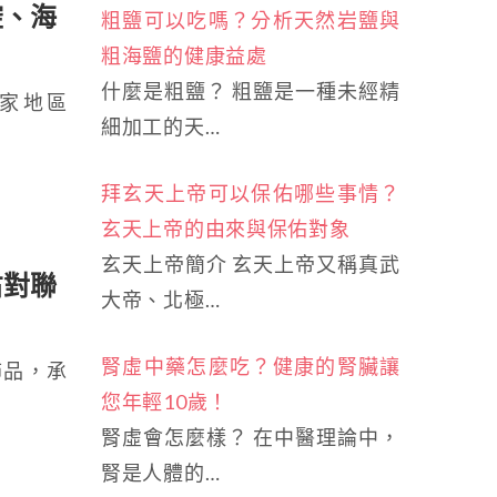
腔、海
粗鹽可以吃嗎？分析天然岩鹽與
粗海鹽的健康益處
什麼是粗鹽？ 粗鹽是一種未經精
家地區
細加工的天…
拜玄天上帝可以保佑哪些事情？
玄天上帝的由來與保佑對象
玄天上帝簡介 玄天上帝又稱真武
右對聯
大帝、北極…
腎虛中藥怎麼吃？健康的腎臟讓
飾品，承
您年輕10歲！
腎虛會怎麼樣？ 在中醫理論中，
腎是人體的…