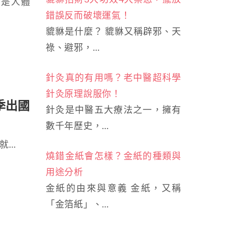
腎是人體
錯誤反而破壞運氣！
貔貅是什麼？ 貔貅又稱辟邪、天
祿、避邪，…
針灸真的有用嗎？老中醫超科學
針灸原理說服你！
季出國
針灸是中醫五大療法之一，擁有
數千年歷史，…
就…
燒錯金紙會怎樣？金紙的種類與
用途分析
金紙的由來與意義 金紙，又稱
「金箔紙」、…