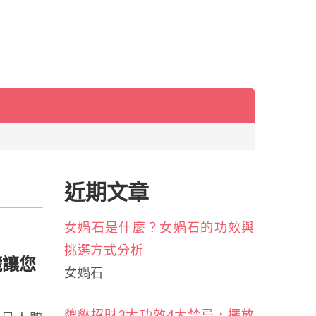
近期文章
女媧石是什麼？女媧石的功效與
挑選方式分析
臟讓您
女媧石
貔貅招財3大功效4大禁忌，擺放