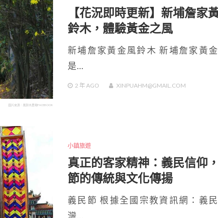
【花況即時更新】新埔詹家
鈴木，體驗黃金之風
新埔詹家黃金風鈴木 新埔詹家黃
是…
2 年
AGO
XINPUAHM@GMAIL.COM
圖片來源：風鈴木農場FACEBOOK
小鎮旅遊
真正的客家精神：義民信仰
節的傳統與文化傳揚
義民節 根據全國宗教資訊網：義
灣…