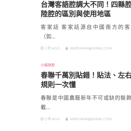
台灣客語腔調大不同！四縣
陸腔的區別與使用地區
客家話 客家話源自中國南方的客
（如…
1 年
AGO
XINPUAHM@GMAIL.COM
小鎮旅遊
春聯千萬別貼錯！貼法、左
規則一次懂
春聯是中國農曆新年不可或缺的裝
載…
2 年
AGO
XINPUAHM@GMAIL.COM