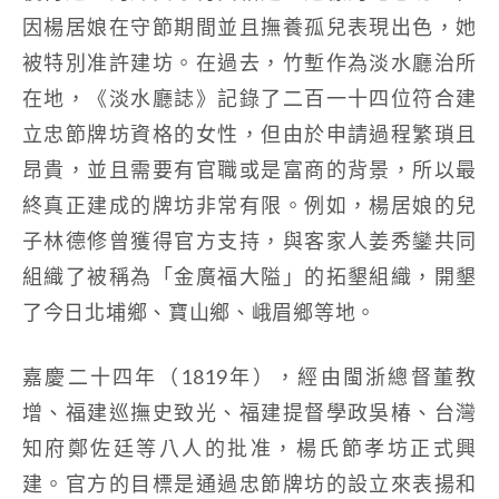
因楊居娘在守節期間並且撫養孤兒表現出色，她
被特別准許建坊。在過去，竹塹作為淡水廳治所
在地，《淡水廳誌》記錄了二百一十四位符合建
立忠節牌坊資格的女性，但由於申請過程繁瑣且
昂貴，並且需要有官職或是富商的背景，所以最
終真正建成的牌坊非常有限。例如，楊居娘的兒
子林德修曾獲得官方支持，與客家人姜秀鑾共同
組織了被稱為「金廣福大隘」的拓墾組織，開墾
了今日北埔鄉、寶山鄉、峨眉鄉等地。
嘉慶二十四年（1819年），經由閩浙總督董教
增、福建巡撫史致光、福建提督學政吳椿、台灣
知府鄭佐廷等八人的批准，楊氏節孝坊正式興
建。官方的目標是通過忠節牌坊的設立來表揚和