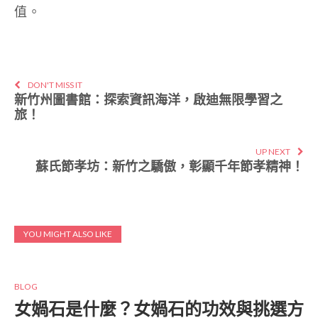
值。
DON'T MISS IT
新竹州圖書館：探索資訊海洋，啟迪無限學習之
旅！
UP NEXT
蘇氏節孝坊：新竹之驕傲，彰顯千年節孝精神！
YOU MIGHT ALSO LIKE
BLOG
女媧石是什麼？女媧石的功效與挑選方