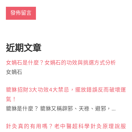
近期文章
女媧石是什麼？女媧石的功效與挑選方式分析
女媧石
貔貅招財3大功效4大禁忌，擺放錯誤反而破壞運
氣！
貔貅是什麼？ 貔貅又稱辟邪、天祿、避邪，…
針灸真的有用嗎？老中醫超科學針灸原理說服