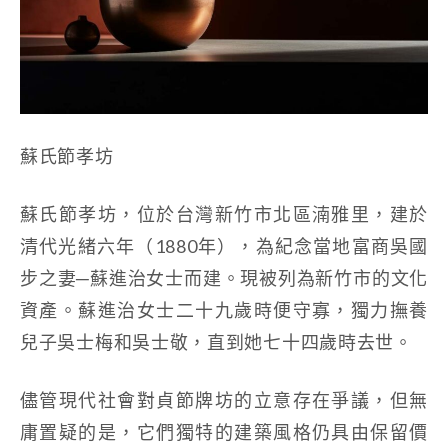
蘇氏節孝坊
蘇氏節孝坊，位於台灣新竹市北區湳雅里，建於
清代光緒六年（1880年），為紀念當地富商吳國
步之妻─蘇進治女士而建。現被列為新竹市的文化
資產。蘇進治女士二十九歲時便守寡，獨力撫養
兒子吳士梅和吳士敬，直到她七十四歲時去世。
儘管現代社會對貞節牌坊的立意存在爭議，但無
庸置疑的是，它們獨特的建築風格仍具由保留價