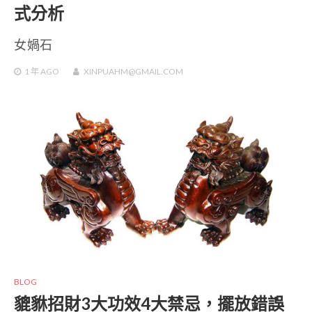
式分析
女媧石
1 年
AGO
XINPUAHM@GMAIL.COM
BLOG
貔貅招財3大功效4大禁忌，擺放錯誤