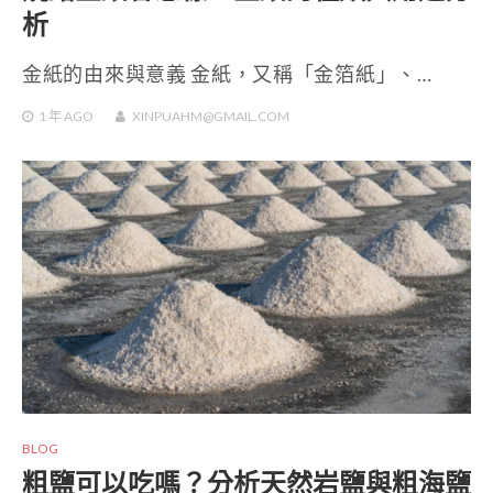
析
金紙的由來與意義 金紙，又稱「金箔紙」、…
1 年
AGO
XINPUAHM@GMAIL.COM
BLOG
粗鹽可以吃嗎？分析天然岩鹽與粗海鹽