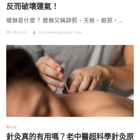
反而破壞運氣！
貔貅是什麼？ 貔貅又稱辟邪、天祿、避邪，…
1 年
AGO
XINPUAHM@GMAIL.COM
BLOG
針灸真的有用嗎？老中醫超科學針灸原