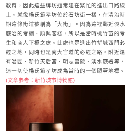
教育，因此這些牌坊通常建在繁忙的進出口路線
上。就像楊氏節孝坊位於石坊街一樣，在清治時
期這條街道被稱為「大街」。因為這裡鄰近淡水
廳治的考棚、順興客棧，所以是當時桃竹苗的考
生和商人下榻之處。此處也是進出竹塹城西門必
經之地，同時也是南大官道的必經之路。附近還
有潛園、新竹天后宮、明志書院、淡水廳署等，
這一切使楊氏節孝坊成為當時的一個顯著地標。
(文章參考：新竹城市博物館)