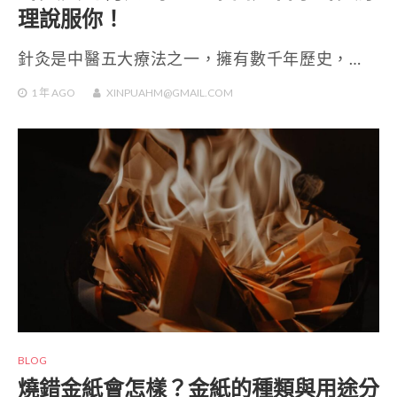
理說服你！
針灸是中醫五大療法之一，擁有數千年歷史，…
1 年
AGO
XINPUAHM@GMAIL.COM
BLOG
燒錯金紙會怎樣？金紙的種類與用途分