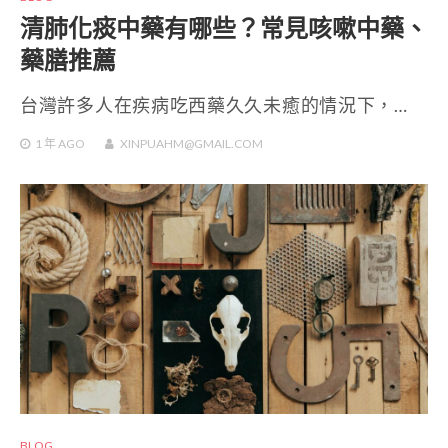
清肺化痰中藥有哪些？常見咳嗽中藥、
藥膳推薦
台灣許多人在疾病吃西藥久久未癒的情況下，…
1 年
AGO
XINPUAHM@GMAIL.COM
BLOG