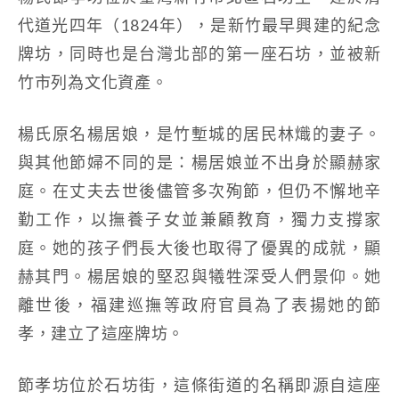
代道光四年（1824年），是新竹最早興建的紀念
牌坊，同時也是台灣北部的第一座石坊，並被新
竹市列為文化資產。
楊氏原名楊居娘，是竹塹城的居民林熾的妻子。
與其他節婦不同的是：楊居娘並不出身於顯赫家
庭。在丈夫去世後儘管多次殉節，但仍不懈地辛
勤工作，以撫養子女並兼顧教育，獨力支撐家
庭。她的孩子們長大後也取得了優異的成就，顯
赫其門。楊居娘的堅忍與犧牲深受人們景仰。她
離世後，福建巡撫等政府官員為了表揚她的節
孝，建立了這座牌坊。
節孝坊位於石坊街，這條街道的名稱即源自這座