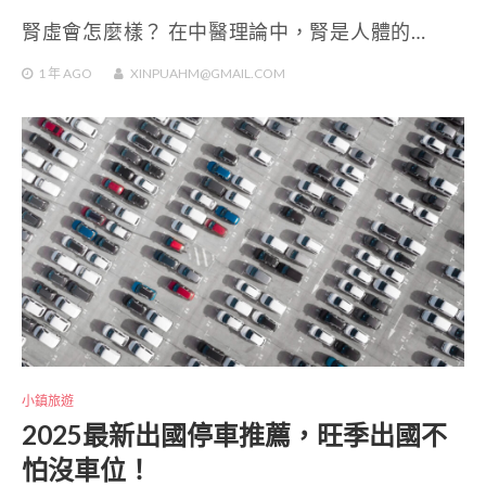
腎虛會怎麼樣？ 在中醫理論中，腎是人體的…
1 年
AGO
XINPUAHM@GMAIL.COM
小鎮旅遊
2025最新出國停車推薦，旺季出國不
怕沒車位！