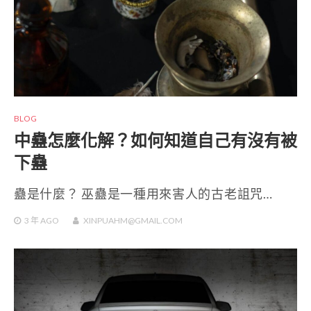
BLOG
中蠱怎麼化解？如何知道自己有沒有被
下蠱
蠱是什麼？ 巫蠱是一種用來害人的古老詛咒…
3 年
AGO
XINPUAHM@GMAIL.COM