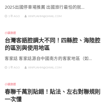
2025出國停車場推薦 出國旅行最怕的就…
1 年
AGO
XINPUAHM@GMAIL.COM
小鎮旅遊
台灣客語腔調大不同！四縣腔、海陸腔
的區別與使用地區
客家話 客家話源自中國南方的客家地區（如…
1 年
AGO
XINPUAHM@GMAIL.COM
小鎮旅遊
春聯千萬別貼錯！貼法、左右對聯規則
一次懂