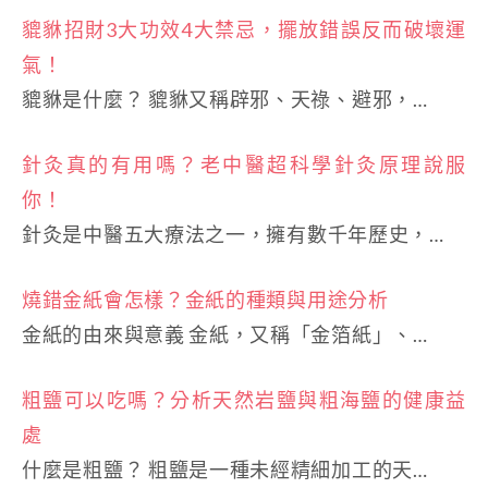
貔貅招財3大功效4大禁忌，擺放錯誤反而破壞運
氣！
貔貅是什麼？ 貔貅又稱辟邪、天祿、避邪，…
針灸真的有用嗎？老中醫超科學針灸原理說服
你！
針灸是中醫五大療法之一，擁有數千年歷史，…
燒錯金紙會怎樣？金紙的種類與用途分析
金紙的由來與意義 金紙，又稱「金箔紙」、…
粗鹽可以吃嗎？分析天然岩鹽與粗海鹽的健康益
處
什麼是粗鹽？ 粗鹽是一種未經精細加工的天…