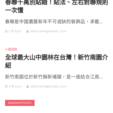
春聯千萬別貼錯！貼法、左右對聯規則
一次懂
春聯是中國農曆新年不可或缺的裝飾品，承載…
2 年
AGO
XINPUAHM@GMAIL.COM
小鎮旅遊
全球最大山中園林在台灣！新竹南園介
紹
新竹南園位於新竹縣新埔鎮，是一座結合江南…
2 年
AGO
XINPUAHM@GMAIL.COM
RANDOM POSTS