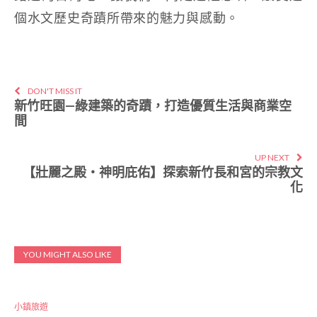
個水文歷史奇蹟所帶來的魅力與感動。
DON'T MISS IT
新竹旺園—綠建築的奇蹟，打造優質生活與商業空
間
UP NEXT
【壯麗之殿‧神明庇佑】探索新竹長和宮的宗教文
化
YOU MIGHT ALSO LIKE
小鎮旅遊