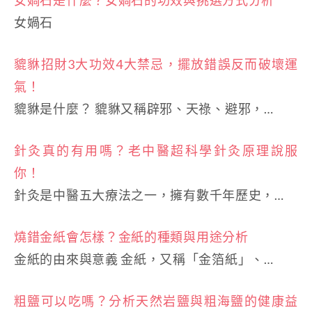
女媧石
貔貅招財3大功效4大禁忌，擺放錯誤反而破壞運
氣！
貔貅是什麼？ 貔貅又稱辟邪、天祿、避邪，…
針灸真的有用嗎？老中醫超科學針灸原理說服
你！
針灸是中醫五大療法之一，擁有數千年歷史，…
燒錯金紙會怎樣？金紙的種類與用途分析
金紙的由來與意義 金紙，又稱「金箔紙」、…
粗鹽可以吃嗎？分析天然岩鹽與粗海鹽的健康益