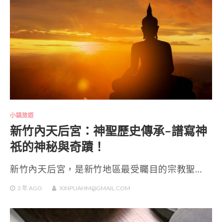
小鎮旅遊
新竹內天后宮：神聖歷史傳承–譜寫神
祇的神秘與奇蹟！
新竹內天后宮，是新竹地區最受矚目的宗教聖…
3 年
AGO
XINPUAHM@GMAIL.COM