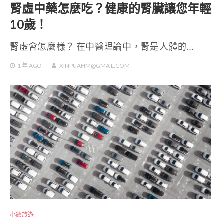
腎虛中藥怎麼吃？健康的腎臟讓您年輕
10歲！
腎虛會怎麼樣？ 在中醫理論中，腎是人體的…
1 年
AGO
XINPUAHM@GMAIL.COM
小鎮旅遊