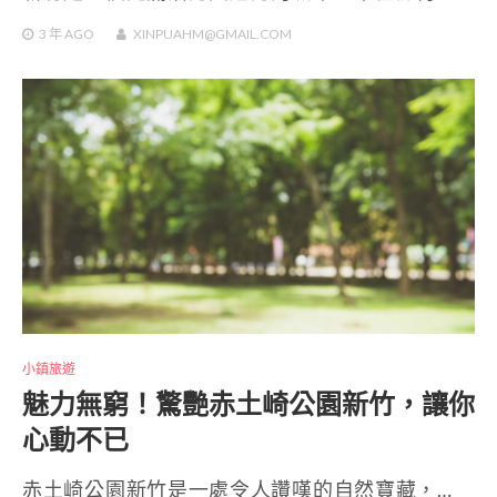
3 年
AGO
XINPUAHM@GMAIL.COM
小鎮旅遊
魅力無窮！驚艷赤土崎公園新竹，讓你
心動不已
赤土崎公園新竹是一處令人讚嘆的自然寶藏，…