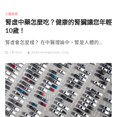
小鎮旅遊
腎虛中藥怎麼吃？健康的腎臟讓您年輕
10歲！
腎虛會怎麼樣？ 在中醫理論中，腎是人體的…
1 年
AGO
XINPUAHM@GMAIL.COM