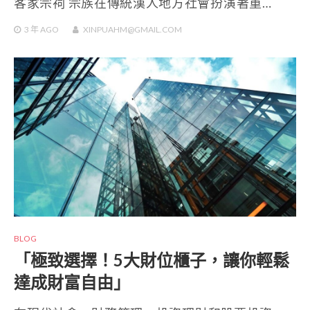
客家宗祠 宗族在傳統漢人地方社會扮演著重…
3 年
AGO
XINPUAHM@GMAIL.COM
BLOG
「極致選擇！5大財位櫃子，讓你輕鬆
達成財富自由」