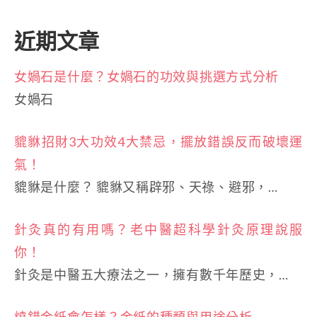
近期文章
女媧石是什麼？女媧石的功效與挑選方式分析
女媧石
貔貅招財3大功效4大禁忌，擺放錯誤反而破壞運
氣！
貔貅是什麼？ 貔貅又稱辟邪、天祿、避邪，…
針灸真的有用嗎？老中醫超科學針灸原理說服
你！
針灸是中醫五大療法之一，擁有數千年歷史，…