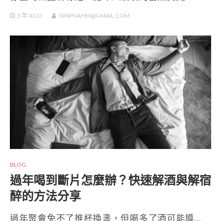
3 年
AGO
XINPUAHM@GMAIL.COM
BLOG
過年喝到斷片怎麼辦？快速解酒與解宿
醉的方法分享
過年聚會免不了推杯換盞，但喝多了酒可能導…