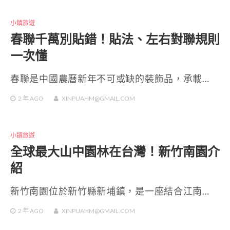
小鎮旅遊
春聯千萬別貼錯！貼法、左右對聯規則
一次懂
春聯是中國農曆新年不可或缺的裝飾品，承載…
2 年
AGO
XINPUAHM@GMAIL.COM
小鎮旅遊
全球最大山中園林在台灣！新竹南園介
紹
新竹南園位於新竹縣新埔鎮，是一座結合江南…
2 年
AGO
XINPUAHM@GMAIL.COM