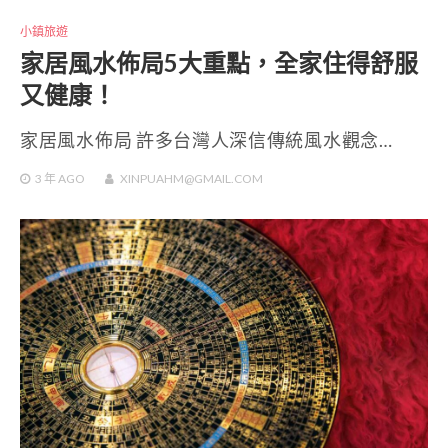
小鎮旅遊
家居風水佈局5大重點，全家住得舒服
又健康！
家居風水佈局 許多台灣人深信傳統風水觀念…
3 年
AGO
XINPUAHM@GMAIL.COM