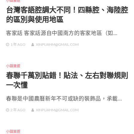
小鎮旅遊
台灣客語腔調大不同！四縣腔、海陸腔
的區別與使用地區
客家話 客家話源自中國南方的客家地區（如…
1 年
AGO
XINPUAHM@GMAIL.COM
小鎮旅遊
春聯千萬別貼錯！貼法、左右對聯規則
一次懂
春聯是中國農曆新年不可或缺的裝飾品，承載…
2 年
AGO
XINPUAHM@GMAIL.COM
小鎮旅遊