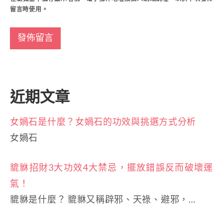
留言時使用。
近期文章
女媧石是什麼？女媧石的功效與挑選方式分析
女媧石
貔貅招財3大功效4大禁忌，擺放錯誤反而破壞運
氣！
貔貅是什麼？ 貔貅又稱辟邪、天祿、避邪，…