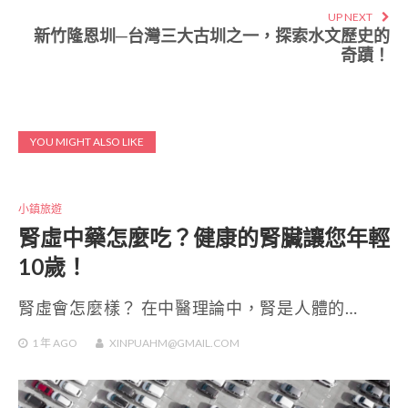
UP NEXT
新竹隆恩圳─台灣三大古圳之一，探索水文歷史的
奇蹟！
YOU MIGHT ALSO LIKE
小鎮旅遊
腎虛中藥怎麼吃？健康的腎臟讓您年輕
10歲！
腎虛會怎麼樣？ 在中醫理論中，腎是人體的…
1 年
AGO
XINPUAHM@GMAIL.COM