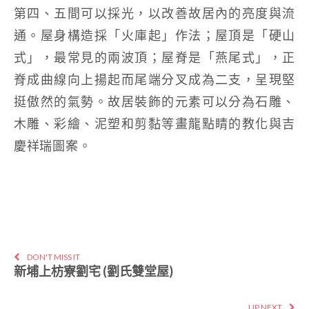
第四、五間可以採光，以改善故居內的亮度與流
通。屋身構造採「火庫起」作法；屋頂是「硬山
式」，最常見的兩波頂；屋脊是「燕尾式」，正
脊成曲線向上揚起而尾端分叉成為二支，呈現堅
挺傲然的氣勢。故居裝飾的元素可以分為石雕、
木雕、彩繪、泥塑和剪黏等畫龍點睛的教化與吉
慶祥瑞圖案。
DON'T MISS IT
新埔上枋寮劉宅 (劉氏雙堂屋)
UP NEXT