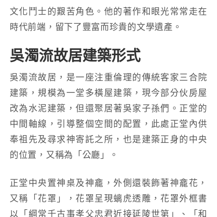
文化鬥士的艱苦角色。他的著作和眼光常常走在
時代前端，留下了豐富而珍貴的文學遺產。
吳濁流故居建築形式
吳濁流故居，是一座注重倫理的傳統客家三合院
建築，規模為一堂多橫屋建築，現今部分伙房屋
改為水泥建築，但還聚居著吳家子孫們。正堂的
中間軸線，引導整個空間的配置，此處正堂內供
奉祖先及尋求神寄託之所，也是建築正身的中央
的位置，又稱為「公廳」。
正堂中央置神桌及神龕，外側還裝飾著神龕花，
又稱「花罩」，花罩呈現螭虎透雕，花罩外框書
以「綱常千古事孝父忠君近接延陵世第」、「和