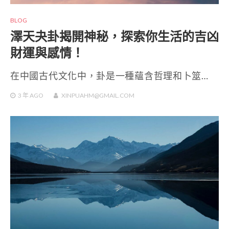
BLOG
澤天夬卦揭開神秘，探索你生活的吉凶
財運與感情！
在中國古代文化中，卦是一種蘊含哲理和卜筮…
3 年
AGO
XINPUAHM@GMAIL.COM