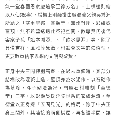
氣一堂春國恩家慶遠承至德芳名」、上橫楣則繪
以八仙(祝壽)，橫楣上則懸掛由吳濁流父親吳秀源
所題之「望重蠻邦」匾額等，無論對聯、彩繪或
匾額，無不希望透過此祭祀空間，教導吳氏後代
客家子孫「追本溯源」、「飲水思源」等，除了
具備吉祥、風雅等象徵，也體會文字的價值性，
更要敬重儒家思想的文明與聖賢。
正身中央三間特別高聳，在過去重修時，其部分
結構改為混凝土造，屋頂亦為水泥作。以石砌作
為基腳，斗子砌法為牆，門匾石材雕刻「至德
堂」三字，以彰顯吳氏延陵世系的家族源流。至
德堂以正身採「五間見光」的格局，除了中央正
身三間外，其連接的兩側橫屋，再各退半間，讓