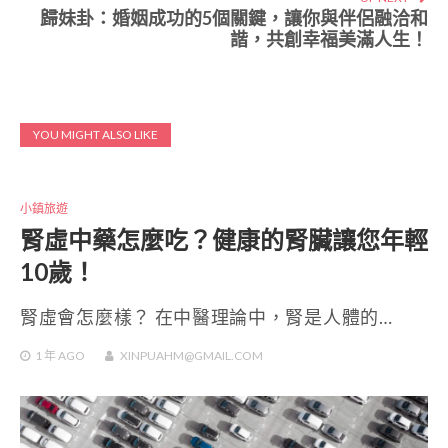
歸妹卦：婚姻成功的5個關鍵，讓你與伴侶融洽和
諧，共創幸福美滿人生！
YOU MIGHT ALSO LIKE
小鎮旅遊
腎虛中藥怎麼吃？健康的腎臟讓您年輕
10歲！
腎虛會怎麼樣？ 在中醫理論中，腎是人體的…
1 年
AGO
XINPUAHM@GMAIL.COM