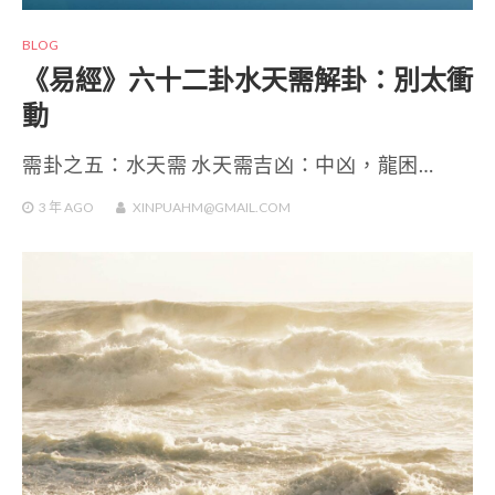
BLOG
《易經》六十二卦水天需解卦：別太衝
動
需卦之五：水天需 水天需吉凶：中凶，龍困…
3 年
AGO
XINPUAHM@GMAIL.COM