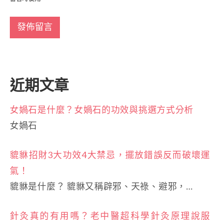
近期文章
女媧石是什麼？女媧石的功效與挑選方式分析
女媧石
貔貅招財3大功效4大禁忌，擺放錯誤反而破壞運
氣！
貔貅是什麼？ 貔貅又稱辟邪、天祿、避邪，…
針灸真的有用嗎？老中醫超科學針灸原理說服