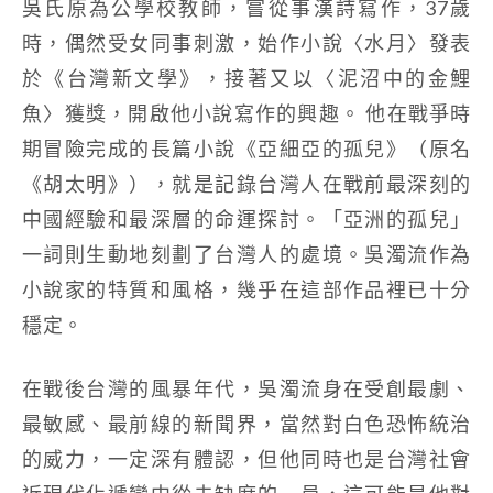
吳氏原為公學校教師，嘗從事漢詩寫作，37歲
時，偶然受女同事刺激，始作小說〈水月〉發表
於《台灣新文學》，接著又以〈泥沼中的金鯉
魚〉獲獎，開啟他小說寫作的興趣。 他在戰爭時
期冒險完成的長篇小說《亞細亞的孤兒》（原名
《胡太明》），就是記錄台灣人在戰前最深刻的
中國經驗和最深層的命運探討。「亞洲的孤兒」
一詞則生動地刻劃了台灣人的處境。吳濁流作為
小說家的特質和風格，幾乎在這部作品裡已十分
穩定。
在戰後台灣的風暴年代，吳濁流身在受創最劇、
最敏感、最前線的新聞界，當然對白色恐怖統治
的威力，一定深有體認，但他同時也是台灣社會