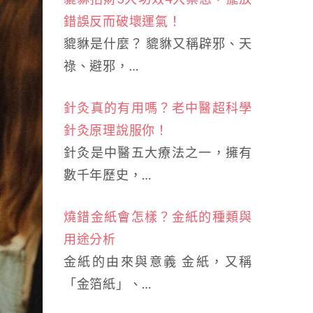
錯誤反而破壞運氣！
貔貅是什麼？ 貔貅又稱辟邪、天
祿、避邪，…
針灸真的有用嗎？老中醫超科學
針灸原理說服你！
針灸是中醫五大療法之一，擁有
數千年歷史，…
燒錯金紙會怎樣？金紙的種類與
用途分析
金紙的由來與意義 金紙，又稱
「金箔紙」、…