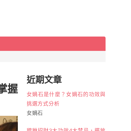
近期文章
掌握
女媧石是什麼？女媧石的功效與
挑選方式分析
女媧石
貔貅招財3大功效4大禁忌，擺放