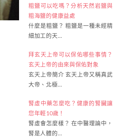
粗鹽可以吃嗎？分析天然岩鹽與
粗海鹽的健康益處
什麼是粗鹽？ 粗鹽是一種未經精
細加工的天…
拜玄天上帝可以保佑哪些事情？
玄天上帝的由來與保佑對象
玄天上帝簡介 玄天上帝又稱真武
大帝、北極…
腎虛中藥怎麼吃？健康的腎臟讓
您年輕10歲！
腎虛會怎麼樣？ 在中醫理論中，
腎是人體的…