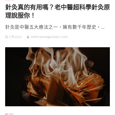
針灸真的有用嗎？老中醫超科學針灸原
理說服你！
針灸是中醫五大療法之一，擁有數千年歷史，…
1 年
AGO
XINPUAHM@GMAIL.COM
BLOG