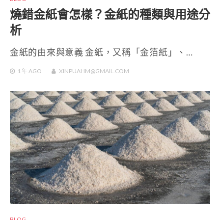
燒錯金紙會怎樣？金紙的種類與用途分
析
金紙的由來與意義 金紙，又稱「金箔紙」、…
1 年
AGO
XINPUAHM@GMAIL.COM
BLOG