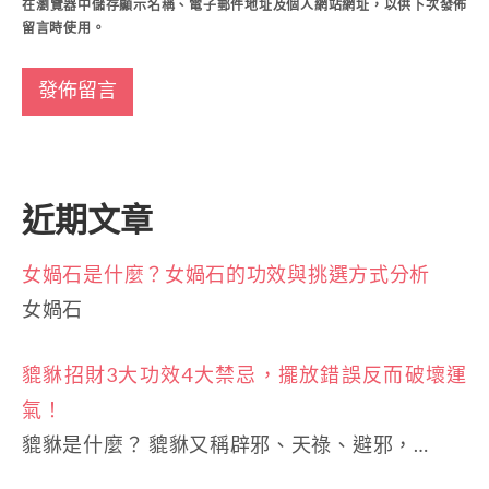
在
瀏覽器
中儲存顯示名稱、電子郵件地址及個人網站網址，以供下次發佈
留言時使用。
近期文章
女媧石是什麼？女媧石的功效與挑選方式分析
女媧石
貔貅招財3大功效4大禁忌，擺放錯誤反而破壞運
氣！
貔貅是什麼？ 貔貅又稱辟邪、天祿、避邪，…