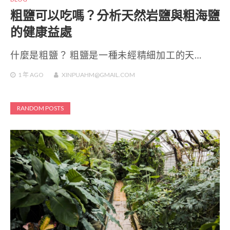
粗鹽可以吃嗎？分析天然岩鹽與粗海鹽
的健康益處
什麼是粗鹽？ 粗鹽是一種未經精細加工的天…
1 年
AGO
XINPUAHM@GMAIL.COM
RANDOM POSTS