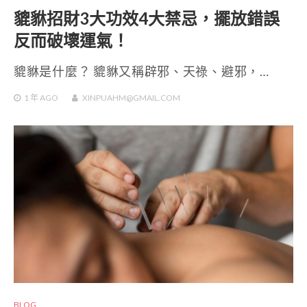
貔貅招財3大功效4大禁忌，擺放錯誤
反而破壞運氣！
貔貅是什麼？ 貔貅又稱辟邪、天祿、避邪，…
1 年
AGO
XINPUAHM@GMAIL.COM
BLOG