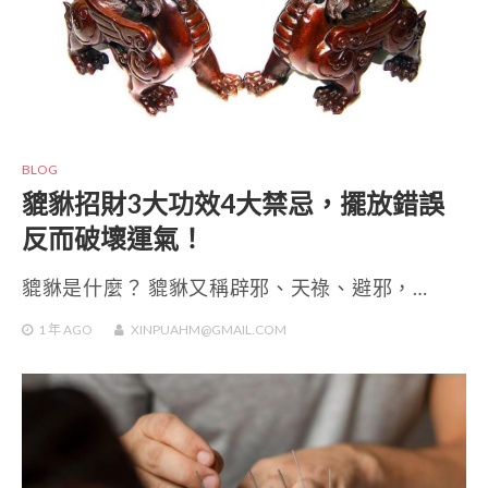
BLOG
貔貅招財3大功效4大禁忌，擺放錯誤
反而破壞運氣！
貔貅是什麼？ 貔貅又稱辟邪、天祿、避邪，…
1 年
AGO
XINPUAHM@GMAIL.COM