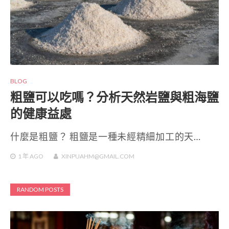
BLOG
粗鹽可以吃嗎？分析天然岩鹽與粗海鹽
的健康益處
什麼是粗鹽？ 粗鹽是一種未經精細加工的天…
1 年
AGO
XINPUAHM@GMAIL.COM
RANDOM POSTS