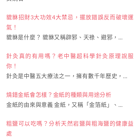
貔貅招財3大功效4大禁忌，擺放錯誤反而破壞運
氣！
貔貅是什麼？ 貔貅又稱辟邪、天祿、避邪，…
針灸真的有用嗎？老中醫超科學針灸原理說服
你！
針灸是中醫五大療法之一，擁有數千年歷史，…
燒錯金紙會怎樣？金紙的種類與用途分析
金紙的由來與意義 金紙，又稱「金箔紙」、…
粗鹽可以吃嗎？分析天然岩鹽與粗海鹽的健康益
處