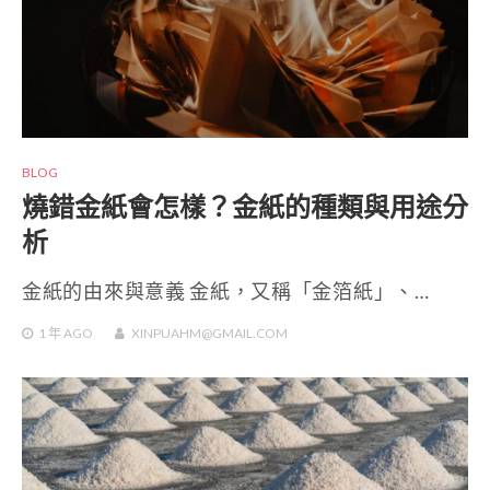
BLOG
燒錯金紙會怎樣？金紙的種類與用途分
析
金紙的由來與意義 金紙，又稱「金箔紙」、…
1 年
AGO
XINPUAHM@GMAIL.COM