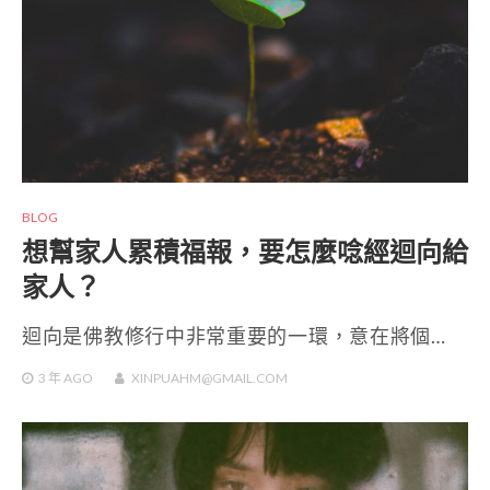
BLOG
想幫家人累積福報，要怎麼唸經迴向給
家人？
迴向是佛教修行中非常重要的一環，意在將個…
3 年
AGO
XINPUAHM@GMAIL.COM