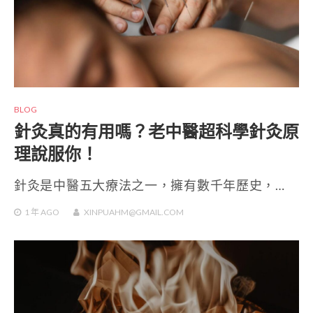
BLOG
針灸真的有用嗎？老中醫超科學針灸原
理說服你！
針灸是中醫五大療法之一，擁有數千年歷史，…
1 年
AGO
XINPUAHM@GMAIL.COM