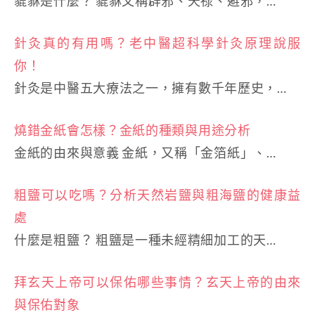
貔貅是什麼？ 貔貅又稱辟邪、天祿、避邪，…
針灸真的有用嗎？老中醫超科學針灸原理說服
你！
針灸是中醫五大療法之一，擁有數千年歷史，…
燒錯金紙會怎樣？金紙的種類與用途分析
金紙的由來與意義 金紙，又稱「金箔紙」、…
粗鹽可以吃嗎？分析天然岩鹽與粗海鹽的健康益
處
什麼是粗鹽？ 粗鹽是一種未經精細加工的天…
拜玄天上帝可以保佑哪些事情？玄天上帝的由來
與保佑對象