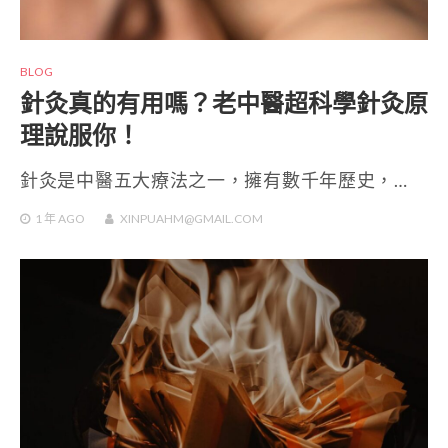
BLOG
針灸真的有用嗎？老中醫超科學針灸原
理說服你！
針灸是中醫五大療法之一，擁有數千年歷史，…
1 年
AGO
XINPUAHM@GMAIL.COM