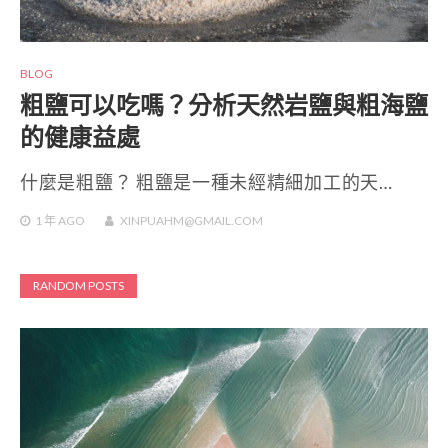
BLOG
粗鹽可以吃嗎？分析天然岩鹽與粗海鹽
的健康益處
什麼是粗鹽？ 粗鹽是一種未經精細加工的天…
1 年
AGO
XINPUAHM@GMAIL.COM
RANDOM POSTS