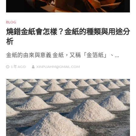
BLOG
燒錯金紙會怎樣？金紙的種類與用途分
析
金紙的由來與意義 金紙，又稱「金箔紙」、…
1 年
AGO
XINPUAHM@GMAIL.COM