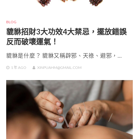
BLOG
貔貅招財3大功效4大禁忌，擺放錯誤
反而破壞運氣！
貔貅是什麼？ 貔貅又稱辟邪、天祿、避邪，…
1 年
AGO
XINPUAHM@GMAIL.COM