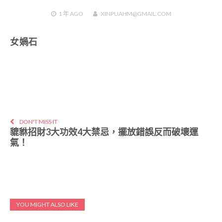
1 年
AGO
XINPUAHM@GMAIL.COM
女媧石
DON'T MISS IT
貔貅招財3大功效4大禁忌，擺放錯誤反而破壞運
氣！
YOU MIGHT ALSO LIKE