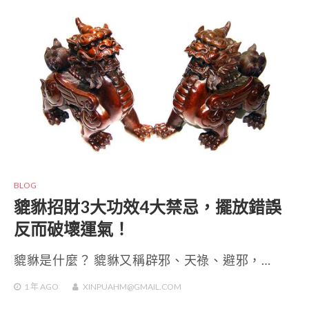
BLOG
貔貅招財3大功效4大禁忌，擺放錯誤
反而破壞運氣！
貔貅是什麼？ 貔貅又稱辟邪、天祿、避邪，…
1 年
AGO
XINPUAHM@GMAIL.COM