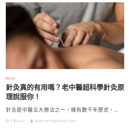
BLOG
針灸真的有用嗎？老中醫超科學針灸原
理說服你！
針灸是中醫五大療法之一，擁有數千年歷史，…
1 年
AGO
XINPUAHM@GMAIL.COM