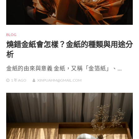
BLOG
燒錯金紙會怎樣？金紙的種類與用途分
析
金紙的由來與意義 金紙，又稱「金箔紙」、…
1 年
AGO
XINPUAHM@GMAIL.COM