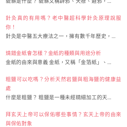
貔貅是什麼？ 貔貅又稱辟邪、天祿、避邪，…
針灸真的有用嗎？老中醫超科學針灸原理說服
你！
針灸是中醫五大療法之一，擁有數千年歷史，…
燒錯金紙會怎樣？金紙的種類與用途分析
金紙的由來與意義 金紙，又稱「金箔紙」、…
粗鹽可以吃嗎？分析天然岩鹽與粗海鹽的健康益
處
什麼是粗鹽？ 粗鹽是一種未經精細加工的天…
拜玄天上帝可以保佑哪些事情？玄天上帝的由來
與保佑對象