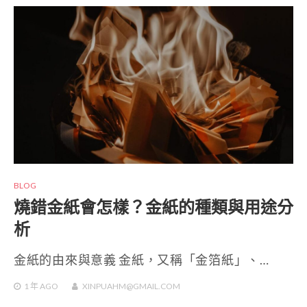
BLOG
燒錯金紙會怎樣？金紙的種類與用途分
析
金紙的由來與意義 金紙，又稱「金箔紙」、…
1 年
AGO
XINPUAHM@GMAIL.COM