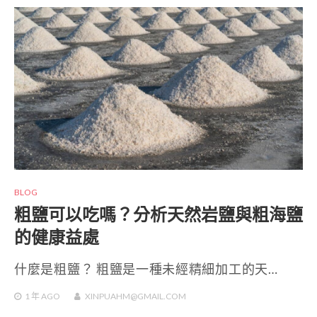
BLOG
粗鹽可以吃嗎？分析天然岩鹽與粗海鹽
的健康益處
什麼是粗鹽？ 粗鹽是一種未經精細加工的天…
1 年
AGO
XINPUAHM@GMAIL.COM