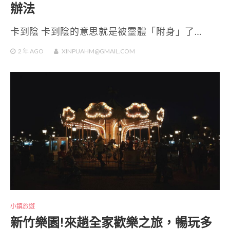
辦法
卡到陰 卡到陰的意思就是被靈體「附身」了…
2 年
AGO
XINPUAHM@GMAIL.COM
小鎮旅遊
新竹樂園!來趟全家歡樂之旅，暢玩多