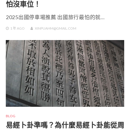
怕沒車位！
2025出國停車場推薦 出國旅行最怕的就…
1 年
AGO
XINPUAHM@GMAIL.COM
BLOG
易經卜卦準嗎？為什麼易經卜卦能從周