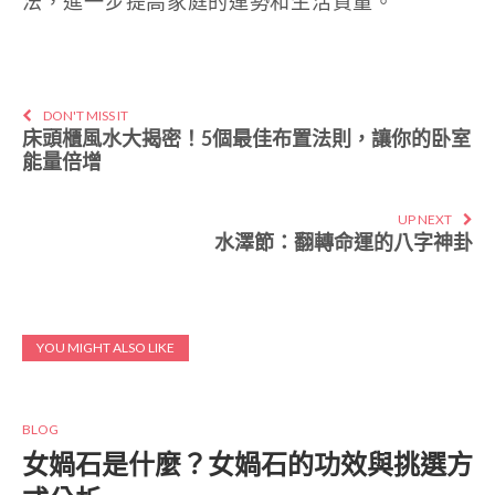
法，進一步提高家庭的運勢和生活質量。
DON'T MISS IT
床頭櫃風水大揭密！5個最佳布置法則，讓你的卧室
能量倍增
UP NEXT
水澤節：翻轉命運的八字神卦
YOU MIGHT ALSO LIKE
BLOG
女媧石是什麼？女媧石的功效與挑選方