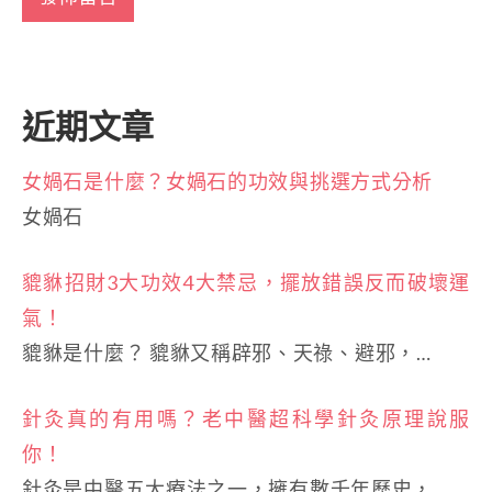
近期文章
女媧石是什麼？女媧石的功效與挑選方式分析
女媧石
貔貅招財3大功效4大禁忌，擺放錯誤反而破壞運
氣！
貔貅是什麼？ 貔貅又稱辟邪、天祿、避邪，…
針灸真的有用嗎？老中醫超科學針灸原理說服
你！
針灸是中醫五大療法之一，擁有數千年歷史，…