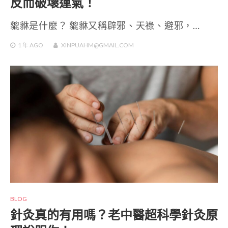
反而破壞運氣！
貔貅是什麼？ 貔貅又稱辟邪、天祿、避邪，…
1 年
AGO
XINPUAHM@GMAIL.COM
BLOG
針灸真的有用嗎？老中醫超科學針灸原