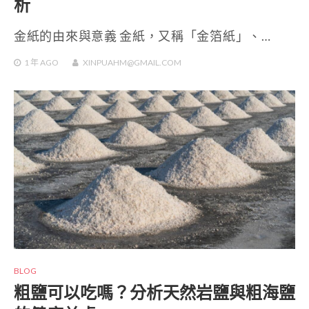
析
金紙的由來與意義 金紙，又稱「金箔紙」、…
1 年
AGO
XINPUAHM@GMAIL.COM
BLOG
粗鹽可以吃嗎？分析天然岩鹽與粗海鹽