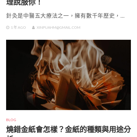
理說服你！
針灸是中醫五大療法之一，擁有數千年歷史，…
1 年
AGO
XINPUAHM@GMAIL.COM
BLOG
燒錯金紙會怎樣？金紙的種類與用途分