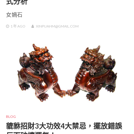
式分析
女媧石
1 年
AGO
XINPUAHM@GMAIL.COM
BLOG
貔貅招財3大功效4大禁忌，擺放錯誤