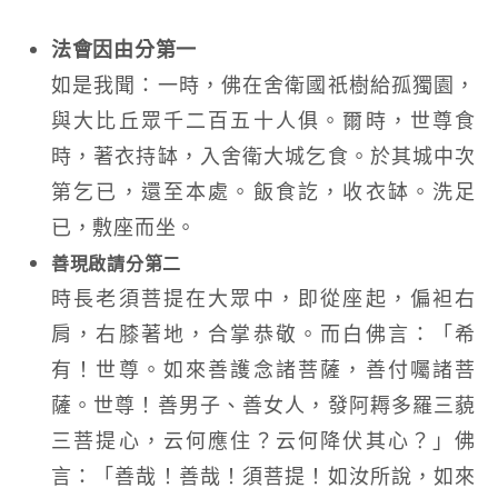
法會因由分第一
如是我聞：一時，佛在舍衛國祇樹給孤獨園，
與大比丘眾千二百五十人俱。爾時，世尊食
時，著衣持缽，入舍衛大城乞食。於其城中次
第乞已，還至本處。飯食訖，收衣缽。洗足
已，敷座而坐。
善現啟請分第二
時長老須菩提在大眾中，即從座起，偏袒右
肩，右膝著地，合掌恭敬。而白佛言：「希
有！世尊。如來善護念諸菩薩，善付囑諸菩
薩。世尊！善男子、善女人，發阿耨多羅三藐
三菩提心，云何應住？云何降伏其心？」佛
言：「善哉！善哉！須菩提！如汝所說，如來