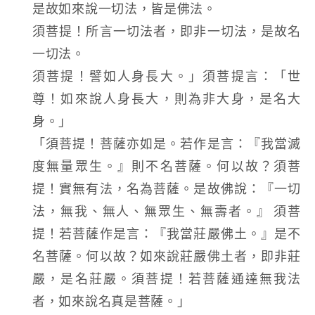
是故如來說一切法，皆是佛法。
須菩提！所言一切法者，即非一切法，是故名
一切法。
須菩提！譬如人身長大。」須菩提言：「世
尊！如來說人身長大，則為非大身，是名大
身。」
「須菩提！菩薩亦如是。若作是言：『我當滅
度無量眾生。』則不名菩薩。何以故？須菩
提！實無有法，名為菩薩。是故佛說：『一切
法，無我、無人、無眾生、無壽者。』 須菩
提！若菩薩作是言：『我當莊嚴佛土。』是不
名菩薩。何以故？如來說莊嚴佛土者，即非莊
嚴，是名莊嚴。須菩提！若菩薩通達無我法
者，如來說名真是菩薩。」