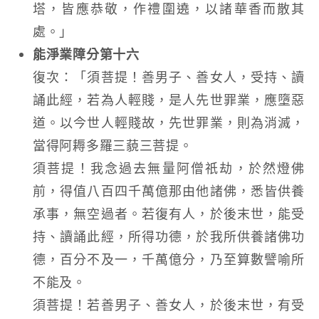
塔，皆應恭敬，作禮圍遶，以諸華香而散其
處。」
能淨業障分第十六
復次：「須菩提！善男子、善女人，受持、讀
誦此經，若為人輕賤，是人先世罪業，應墮惡
道。以今世人輕賤故，先世罪業，則為消滅，
當得阿耨多羅三藐三菩提。
須菩提！我念過去無量阿僧祇劫，於然燈佛
前，得值八百四千萬億那由他諸佛，悉皆供養
承事，無空過者。若復有人，於後末世，能受
持、讀誦此經，所得功德，於我所供養諸佛功
德，百分不及一，千萬億分，乃至算數譬喻所
不能及。
須菩提！若善男子、善女人，於後末世，有受