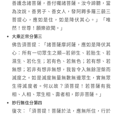
善護念諸菩薩，善付囑諸菩薩。汝今諦聽，當
為汝說。善男子、善女人，發阿耨多羅三藐三
菩提心，應如是住，如是降伏其心。」「唯
然！世尊！願樂欲聞。」
大乘正宗分第三
佛告須菩提：「諸菩薩摩訶薩，應如是降伏其
心：所有一切眾生之類─若卵生、若胎生、若
濕生、若化生；若有色、若無色；若有想、若
無想；若非有想非無想，我皆令入無餘涅槃而
滅度之。如是滅度無量無數無邊眾生，實無眾
生得滅度者。何以故？須菩提！若菩薩有我
相、人相、眾生相、壽者相，即非菩薩。」
妙行無住分第四
復次：「須菩提！菩薩於法，應無所住，行於