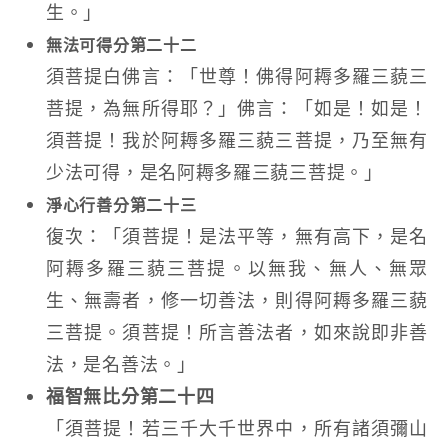
生。」
無法可得分第二十二
須菩提白佛言：「世尊！佛得阿耨多羅三藐三
菩提，為無所得耶？」佛言：「如是！如是！
須菩提！我於阿耨多羅三藐三菩提，乃至無有
少法可得，是名阿耨多羅三藐三菩提。」
淨心行善分第二十三
復次：「須菩提！是法平等，無有高下，是名
阿耨多羅三藐三菩提。以無我、無人、無眾
生、無壽者，修一切善法，則得阿耨多羅三藐
三菩提。須菩提！所言善法者，如來說即非善
法，是名善法。」
福智無比分第二十四
「須菩提！若三千大千世界中，所有諸須彌山