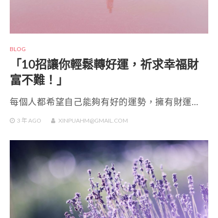
BLOG
「10招讓你輕鬆轉好運，祈求幸福財
富不難！」
每個人都希望自己能夠有好的運勢，擁有財運…
3 年
AGO
XINPUAHM@GMAIL.COM