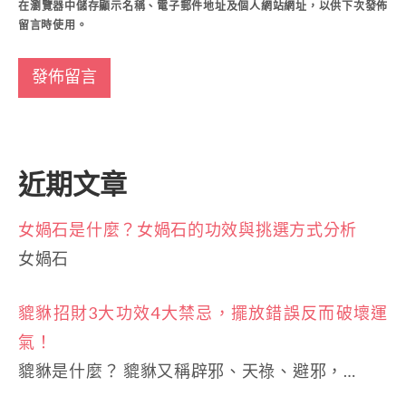
在
瀏覽器
中儲存顯示名稱、電子郵件地址及個人網站網址，以供下次發佈
留言時使用。
近期文章
女媧石是什麼？女媧石的功效與挑選方式分析
女媧石
貔貅招財3大功效4大禁忌，擺放錯誤反而破壞運
氣！
貔貅是什麼？ 貔貅又稱辟邪、天祿、避邪，…