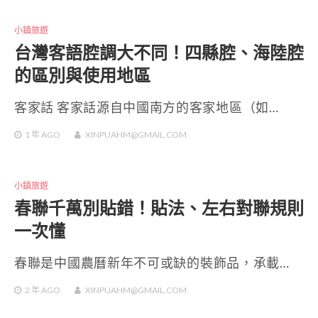
小鎮旅遊
台灣客語腔調大不同！四縣腔、海陸腔
的區別與使用地區
客家話 客家話源自中國南方的客家地區（如…
1 年
AGO
XINPUAHM@GMAIL.COM
小鎮旅遊
春聯千萬別貼錯！貼法、左右對聯規則
一次懂
春聯是中國農曆新年不可或缺的裝飾品，承載…
2 年
AGO
XINPUAHM@GMAIL.COM