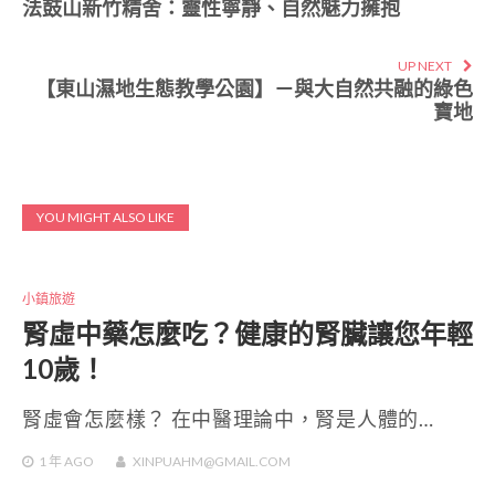
法鼓山新竹精舍：靈性寧靜、自然魅力擁抱
UP NEXT
【東山濕地生態教學公園】－與大自然共融的綠色
寶地
YOU MIGHT ALSO LIKE
小鎮旅遊
腎虛中藥怎麼吃？健康的腎臟讓您年輕
10歲！
腎虛會怎麼樣？ 在中醫理論中，腎是人體的…
1 年
AGO
XINPUAHM@GMAIL.COM