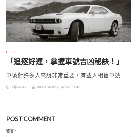
BLOG
「追逐好運，掌握車號吉凶秘訣！」
車號對許多人來說非常重要，有些人相信車號…
3 年
AGO
XINPUAHM@GMAIL.COM
POST COMMENT
留言
*