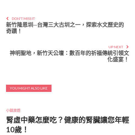
DON'T MISS IT
新竹隆恩圳─台灣三大古圳之一，探索水文歷史的
奇蹟！
UP NEXT
神明聖地，新竹天公壇：數百年的祈福傳統引領文
化盛宴！
YOU MIGHT ALSO LIKE
小鎮旅遊
腎虛中藥怎麼吃？健康的腎臟讓您年輕
10歲！