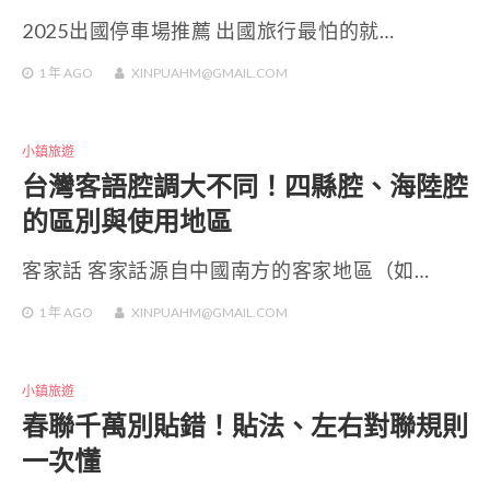
2025出國停車場推薦 出國旅行最怕的就…
1 年
AGO
XINPUAHM@GMAIL.COM
小鎮旅遊
台灣客語腔調大不同！四縣腔、海陸腔
的區別與使用地區
客家話 客家話源自中國南方的客家地區（如…
1 年
AGO
XINPUAHM@GMAIL.COM
小鎮旅遊
春聯千萬別貼錯！貼法、左右對聯規則
一次懂