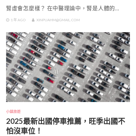
腎虛會怎麼樣？ 在中醫理論中，腎是人體的…
1 年
AGO
XINPUAHM@GMAIL.COM
小鎮旅遊
2025最新出國停車推薦，旺季出國不
怕沒車位！