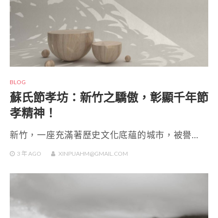
BLOG
蘇氏節孝坊：新竹之驕傲，彰顯千年節
孝精神！
新竹，一座充滿著歷史文化底蘊的城市，被譽…
3 年
AGO
XINPUAHM@GMAIL.COM