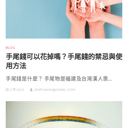
BLOG
手尾錢可以花掉嗎？手尾錢的禁忌與使
用方法
手尾錢是什麼？ 手尾物是福建及台灣漢人喪…
2 年
AGO
XINPUAHM@GMAIL.COM