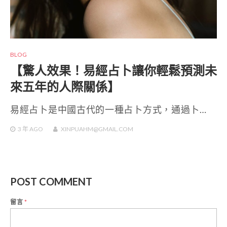
BLOG
【驚人效果！易經占卜讓你輕鬆預測未
來五年的人際關係】
易經占卜是中國古代的一種占卜方式，通過卜…
3 年
AGO
XINPUAHM@GMAIL.COM
POST COMMENT
留言
*