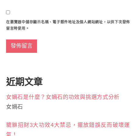
在
瀏覽器
中儲存顯示名稱、電子郵件地址及個人網站網址，以供下次發佈
留言時使用。
近期文章
女媧石是什麼？女媧石的功效與挑選方式分析
女媧石
貔貅招財3大功效4大禁忌，擺放錯誤反而破壞運
氣！