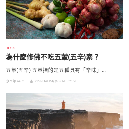
BLOG
為什麼修佛不吃五葷(五辛)素？
五葷(五辛) 五葷指的是五種具有「辛味」…
2 年
AGO
XINPUAHM@GMAIL.COM