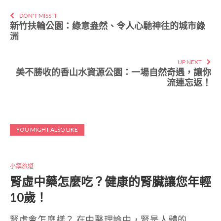
DON'T MISS IT
新竹扶輪公園：綠意盎然、令人心馳神往的城市綠
洲
UP NEXT
美不勝收的香山水資源公園：一場自然奇遇，讓你
流連忘返！
YOU MIGHT ALSO LIKE
小鎮旅遊
腎虛中藥怎麼吃？健康的腎臟讓您年輕
10歲！
腎虛會怎麼樣？ 在中醫理論中，腎是人體的…