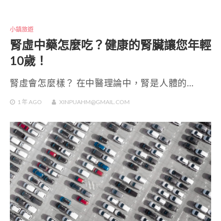
小鎮旅遊
腎虛中藥怎麼吃？健康的腎臟讓您年輕
10歲！
腎虛會怎麼樣？ 在中醫理論中，腎是人體的…
1 年
AGO
XINPUAHM@GMAIL.COM