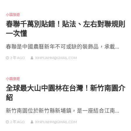
小鎮旅遊
春聯千萬別貼錯！貼法、左右對聯規則
一次懂
春聯是中國農曆新年不可或缺的裝飾品，承載…
2 年
AGO
XINPUAHM@GMAIL.COM
小鎮旅遊
全球最大山中園林在台灣！新竹南園介
紹
新竹南園位於新竹縣新埔鎮，是一座結合江南…
2 年
AGO
XINPUAHM@GMAIL.COM