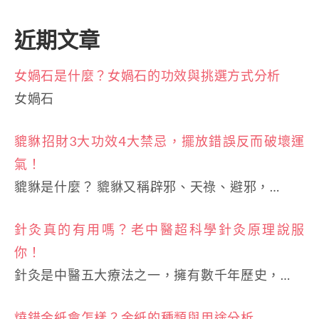
近期文章
女媧石是什麼？女媧石的功效與挑選方式分析
女媧石
貔貅招財3大功效4大禁忌，擺放錯誤反而破壞運
氣！
貔貅是什麼？ 貔貅又稱辟邪、天祿、避邪，…
針灸真的有用嗎？老中醫超科學針灸原理說服
你！
針灸是中醫五大療法之一，擁有數千年歷史，…
燒錯金紙會怎樣？金紙的種類與用途分析