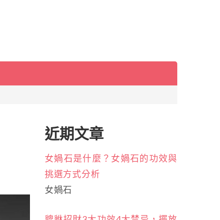
近期文章
女媧石是什麼？女媧石的功效與
挑選方式分析
女媧石
貔貅招財3大功效4大禁忌，擺放