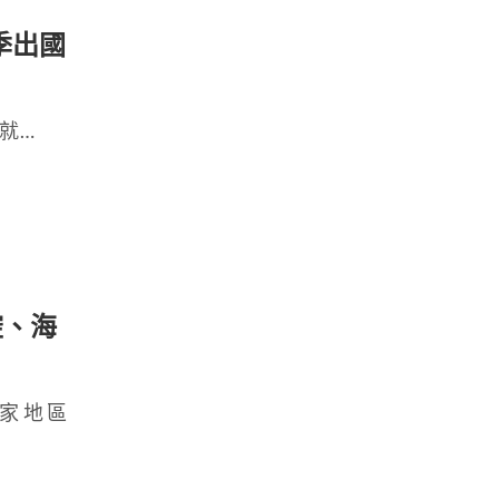
季出國
就…
腔、海
家地區