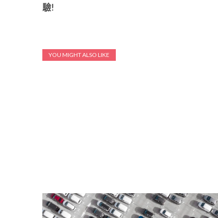
驗!
YOU MIGHT ALSO LIKE