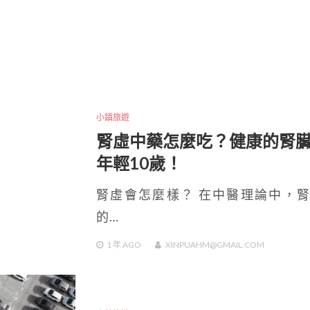
小鎮旅遊
腎虛中藥怎麼吃？健康的腎
年輕10歲！
腎虛會怎麼樣？ 在中醫理論中，
的…
1 年
AGO
XINPUAHM@GMAIL.COM