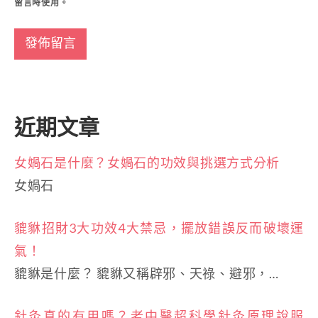
留言時使用。
近期文章
女媧石是什麼？女媧石的功效與挑選方式分析
女媧石
貔貅招財3大功效4大禁忌，擺放錯誤反而破壞運
氣！
貔貅是什麼？ 貔貅又稱辟邪、天祿、避邪，…
針灸真的有用嗎？老中醫超科學針灸原理說服