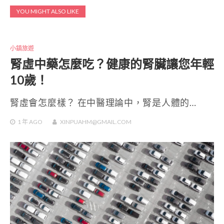
YOU MIGHT ALSO LIKE
小鎮旅遊
腎虛中藥怎麼吃？健康的腎臟讓您年輕
10歲！
腎虛會怎麼樣？ 在中醫理論中，腎是人體的…
1 年
AGO
XINPUAHM@GMAIL.COM