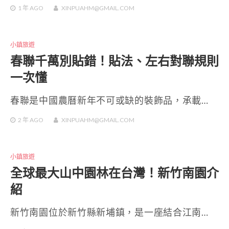
1 年
AGO
XINPUAHM@GMAIL.COM
小鎮旅遊
春聯千萬別貼錯！貼法、左右對聯規則
一次懂
春聯是中國農曆新年不可或缺的裝飾品，承載…
2 年
AGO
XINPUAHM@GMAIL.COM
小鎮旅遊
全球最大山中園林在台灣！新竹南園介
紹
新竹南園位於新竹縣新埔鎮，是一座結合江南…