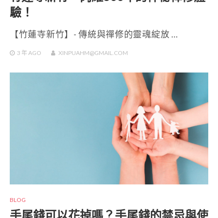
驗！
【竹蓮寺新竹】- 傳統與禪修的靈魂綻放 …
3 年
AGO
XINPUAHM@GMAIL.COM
BLOG
手尾錢可以花掉嗎？手尾錢的禁忌與使