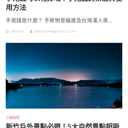
用方法
手尾錢是什麼？ 手尾物是福建及台灣漢人喪…
2 年
AGO
XINPUAHM@GMAIL.COM
小鎮旅遊
新竹戶外景點必遊！5大自然景點超吸