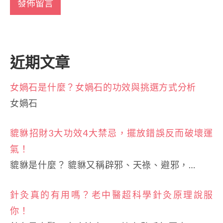
近期文章
女媧石是什麼？女媧石的功效與挑選方式分析
女媧石
貔貅招財3大功效4大禁忌，擺放錯誤反而破壞運
氣！
貔貅是什麼？ 貔貅又稱辟邪、天祿、避邪，…
針灸真的有用嗎？老中醫超科學針灸原理說服
你！