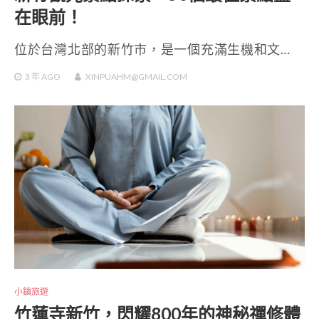
在眼前！
位於台灣北部的新竹市，是一個充滿生機和文…
3 年
AGO
XINPUAHM@GMAIL.COM
小鎮旅遊
竹蓮寺新竹，閃耀800年的神秘禪修體