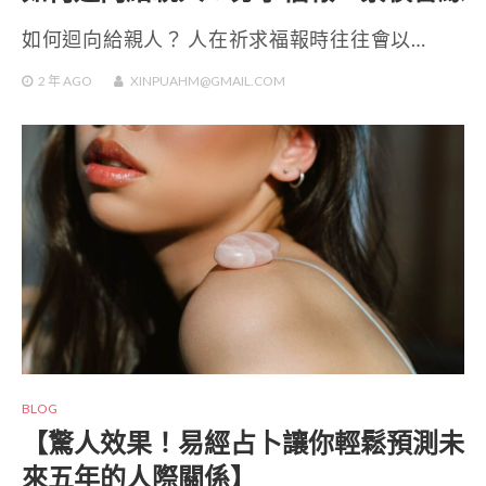
如何迴向給親人？ 人在祈求福報時往往會以…
2 年
AGO
XINPUAHM@GMAIL.COM
BLOG
【驚人效果！易經占卜讓你輕鬆預測未
來五年的人際關係】