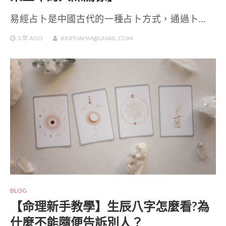
易經占卜是中國古代的一種占卜方式，通過卜…
3 年
AGO
XINPUAHM@GMAIL.COM
BLOG
【命理新手教學】生辰八字怎麼看?為
什麼不能隨便告訴別人？