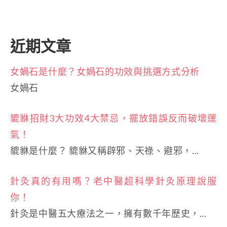
近期文章
女媧石是什麼？女媧石的功效與挑選方式分析
女媧石
貔貅招財3大功效4大禁忌，擺放錯誤反而破壞運
氣！
貔貅是什麼？ 貔貅又稱辟邪、天祿、避邪，…
針灸真的有用嗎？老中醫超科學針灸原理說服
你！
針灸是中醫五大療法之一，擁有數千年歷史，…