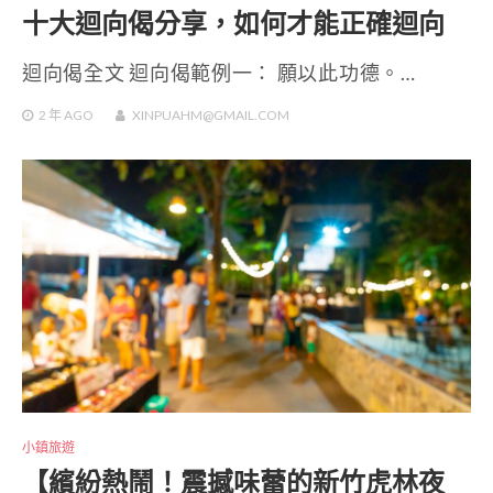
十大迴向偈分享，如何才能正確迴向
迴向偈全文 迴向偈範例一： 願以此功德。…
2 年
AGO
XINPUAHM@GMAIL.COM
小鎮旅遊
【繽紛熱鬧！震撼味蕾的新竹虎林夜