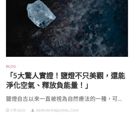
BLOG
「5大驚人實證！鹽燈不只美觀，還能
淨化空氣、釋放負能量！」
鹽燈自古以來一直被視為自然療法的一種，可…
3 年
AGO
XINPUAHM@GMAIL.COM