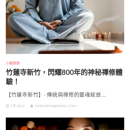
小鎮旅遊
竹蓮寺新竹，閃耀800年的神秘禪修體
驗！
【竹蓮寺新竹】- 傳統與禪修的靈魂綻放 …
3 年
AGO
XINPUAHM@GMAIL.COM