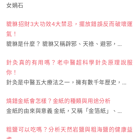
女媧石
貔貅招財3大功效4大禁忌，擺放錯誤反而破壞運
氣！
貔貅是什麼？ 貔貅又稱辟邪、天祿、避邪，…
針灸真的有用嗎？老中醫超科學針灸原理說服
你！
針灸是中醫五大療法之一，擁有數千年歷史，…
燒錯金紙會怎樣？金紙的種類與用途分析
金紙的由來與意義 金紙，又稱「金箔紙」、…
粗鹽可以吃嗎？分析天然岩鹽與粗海鹽的健康益