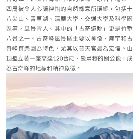
四周被令人心曠神怡的自然綠意所環繞，包括十
八尖山、青草湖、清華大學、交通大學及科學園
區等，風景宜人。其中的「古奇遠眺」更是竹塹
八景之一。古奇峰風景區主要以神像、廟宇和古
奇峰育樂園為特色，尤其以普天宮最為宏偉。山
頂矗立著一座高達120台尺、嚴肅穆的關公像，成
為古奇峰的地標和精神象徵。