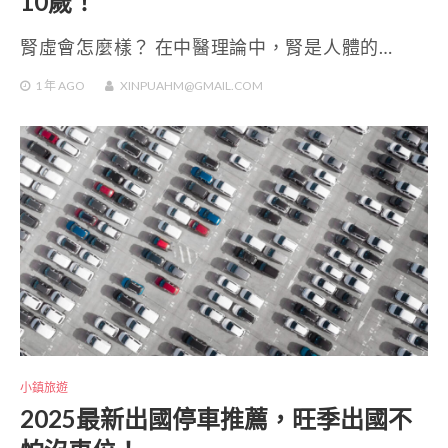
10歲！
腎虛會怎麼樣？ 在中醫理論中，腎是人體的…
1 年
AGO
XINPUAHM@GMAIL.COM
小鎮旅遊
2025最新出國停車推薦，旺季出國不