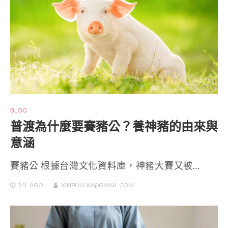
BLOG
普渡為什麼要賽豬公？養神豬的由來與
意涵
賽豬公 根據台灣文化資料庫，神豬大賽又被…
3 年
AGO
XINPUAHM@GMAIL.COM