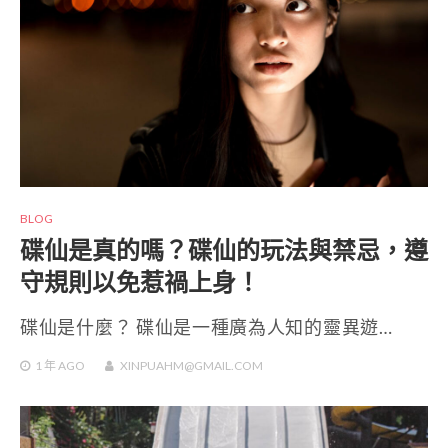
BLOG
碟仙是真的嗎？碟仙的玩法與禁忌，遵
守規則以免惹禍上身！
碟仙是什麼？ 碟仙是一種廣為人知的靈異遊…
1 年
AGO
XINPUAHM@GMAIL.COM