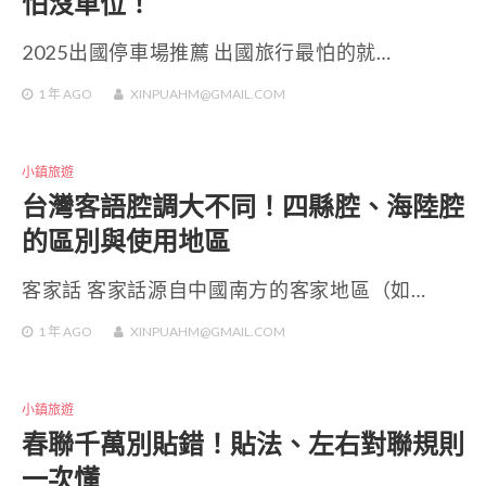
怕沒車位！
2025出國停車場推薦 出國旅行最怕的就…
1 年
AGO
XINPUAHM@GMAIL.COM
小鎮旅遊
台灣客語腔調大不同！四縣腔、海陸腔
的區別與使用地區
客家話 客家話源自中國南方的客家地區（如…
1 年
AGO
XINPUAHM@GMAIL.COM
小鎮旅遊
春聯千萬別貼錯！貼法、左右對聯規則
一次懂