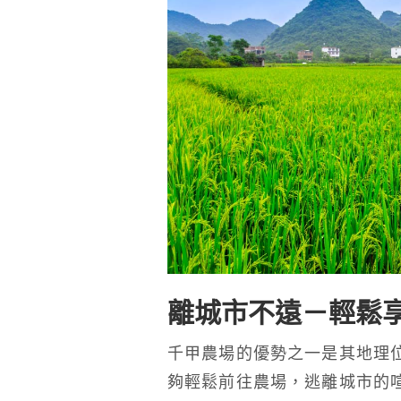
離城市不遠－輕鬆
千甲農場的優勢之一是其地理
夠輕鬆前往農場，逃離城市的