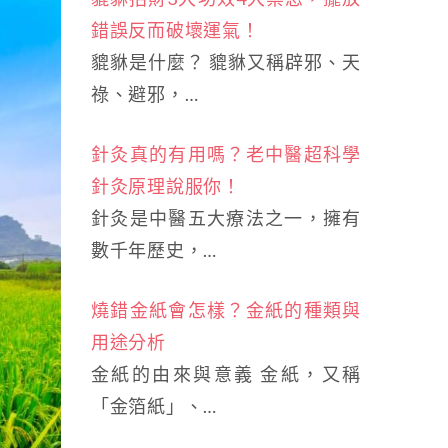
錯誤反而破壞運氣！
貔貅是什麼？ 貔貅又稱辟邪、天
祿、避邪，…
針灸真的有用嗎？老中醫超科學
針灸原理說服你！
針灸是中醫五大療法之一，擁有
數千年歷史，…
燒錯金紙會怎樣？金紙的種類與
用途分析
金紙的由來與意義 金紙，又稱
「金箔紙」、…