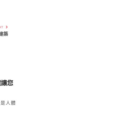
XT
建築
臟讓您
腎是人體