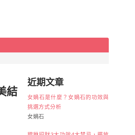
近期文章
美結
女媧石是什麼？女媧石的功效與
挑選方式分析
女媧石
貔貅招財3大功效4大禁忌，擺放