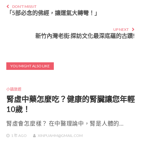
DON'T MISS IT
「5部必念的佛經，讓運氣大轉彎！」
UP NEXT
新竹內灣老街:探訪文化最深底蘊的古蹟!
YOU MIGHT ALSO LIKE
小鎮旅遊
腎虛中藥怎麼吃？健康的腎臟讓您年輕
10歲！
腎虛會怎麼樣？ 在中醫理論中，腎是人體的…
1 年
AGO
XINPUAHM@GMAIL.COM