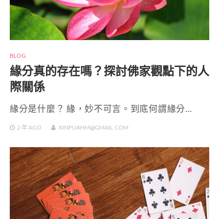
BLOG
緣分真的存在嗎？探討佛家觀點下的人
際關係
緣分是什麼？ 緣，妙不可言。到底何謂緣分…
2 年
AGO
XINPUAHM@GMAIL.COM