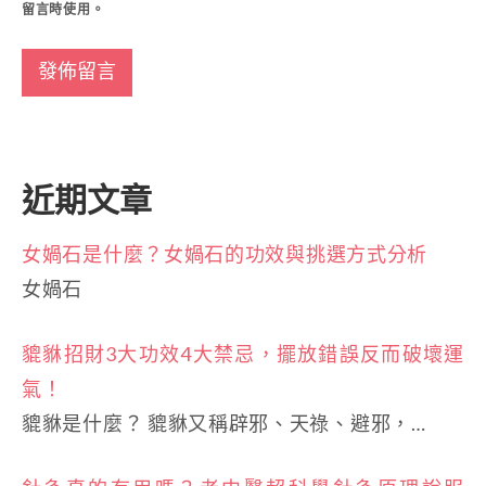
留言時使用。
近期文章
女媧石是什麼？女媧石的功效與挑選方式分析
女媧石
貔貅招財3大功效4大禁忌，擺放錯誤反而破壞運
氣！
貔貅是什麼？ 貔貅又稱辟邪、天祿、避邪，…