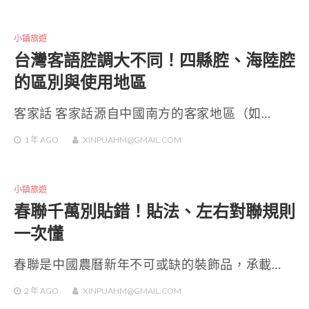
小鎮旅遊
台灣客語腔調大不同！四縣腔、海陸腔
的區別與使用地區
客家話 客家話源自中國南方的客家地區（如…
1 年
AGO
XINPUAHM@GMAIL.COM
小鎮旅遊
春聯千萬別貼錯！貼法、左右對聯規則
一次懂
春聯是中國農曆新年不可或缺的裝飾品，承載…
2 年
AGO
XINPUAHM@GMAIL.COM