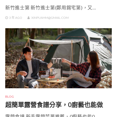
新竹進士第 新竹進士第(鄭用錫宅第)，又…
3 年
AGO
XINPUAHM@GMAIL.COM
BLOG
超簡單露營食譜分享，0廚藝也能做
露營食譜 新手露營菜單推薦，0廚藝也能0…