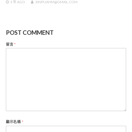
3 年
AGO
XINPUAHM@GMAIL.COM
POST COMMENT
留言
*
顯示名稱
*