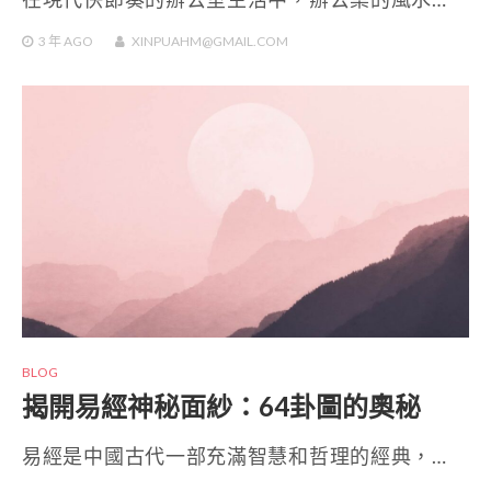
3 年
AGO
XINPUAHM@GMAIL.COM
BLOG
揭開易經神秘面紗：64卦圖的奧秘
易經是中國古代一部充滿智慧和哲理的經典，…