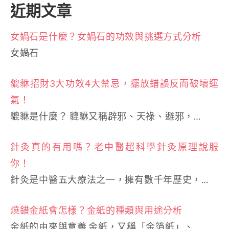
近期文章
女媧石是什麼？女媧石的功效與挑選方式分析
女媧石
貔貅招財3大功效4大禁忌，擺放錯誤反而破壞運
氣！
貔貅是什麼？ 貔貅又稱辟邪、天祿、避邪，…
針灸真的有用嗎？老中醫超科學針灸原理說服
你！
針灸是中醫五大療法之一，擁有數千年歷史，…
燒錯金紙會怎樣？金紙的種類與用途分析
金紙的由來與意義 金紙，又稱「金箔紙」、…