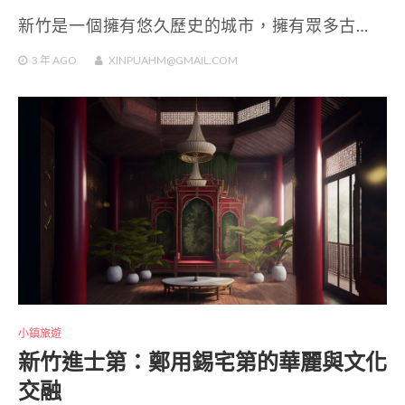
新竹是一個擁有悠久歷史的城市，擁有眾多古…
3 年
AGO
XINPUAHM@GMAIL.COM
小鎮旅遊
新竹進士第：鄭用錫宅第的華麗與文化
交融