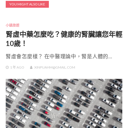
YOU MIGHT ALSO LIKE
小鎮旅遊
腎虛中藥怎麼吃？健康的腎臟讓您年輕
10歲！
腎虛會怎麼樣？ 在中醫理論中，腎是人體的…
1 年
AGO
XINPUAHM@GMAIL.COM