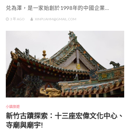
兑為澤，是一家始創於1998年的中國企業…
3 年
AGO
XINPUAHM@GMAIL.COM
小鎮旅遊
新竹古蹟探索：十三座宏偉文化中心、
寺廟與廟宇!