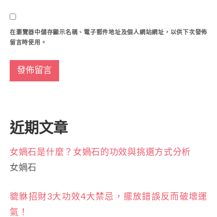
在
瀏覽器
中儲存顯示名稱、電子郵件地址及個人網站網址，以供下次發佈
留言時使用。
近期文章
女媧石是什麼？女媧石的功效與挑選方式分析
女媧石
貔貅招財3大功效4大禁忌，擺放錯誤反而破壞運
氣！