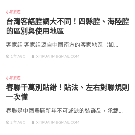
小鎮旅遊
台灣客語腔調大不同！四縣腔、海陸腔
的區別與使用地區
客家話 客家話源自中國南方的客家地區（如…
1 年
AGO
XINPUAHM@GMAIL.COM
小鎮旅遊
春聯千萬別貼錯！貼法、左右對聯規則
一次懂
春聯是中國農曆新年不可或缺的裝飾品，承載…
2 年
AGO
XINPUAHM@GMAIL.COM