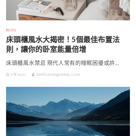
BLOG
床頭櫃風水大揭密！5個最佳布置法
則，讓你的卧室能量倍增
床頭櫃風水禁忌 現代人常有的睡眠困擾或許…
3 年
AGO
XINPUAHM@GMAIL.COM