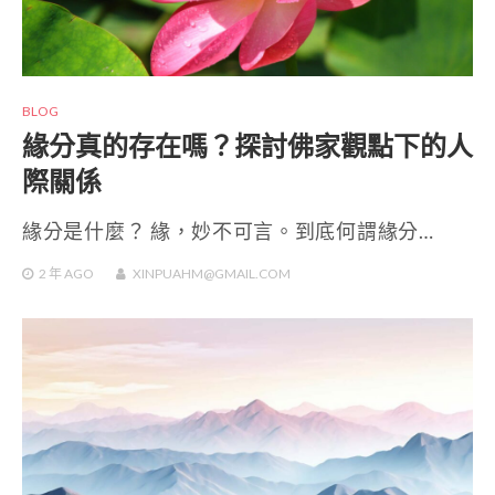
BLOG
緣分真的存在嗎？探討佛家觀點下的人
際關係
緣分是什麼？ 緣，妙不可言。到底何謂緣分…
2 年
AGO
XINPUAHM@GMAIL.COM