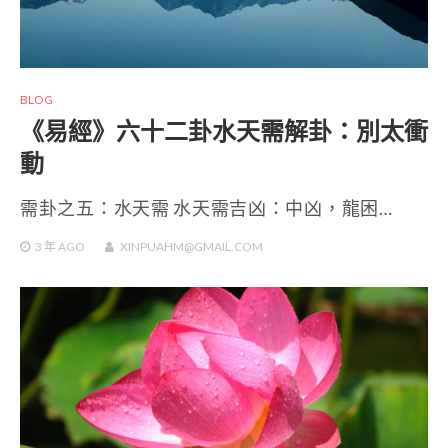
BLOG
《易經》六十二卦水天需解卦：別太衝
動
需卦之五：水天需 水天需吉凶：中凶，龍困…
3 年
AGO
XINPUAHM@GMAIL.COM