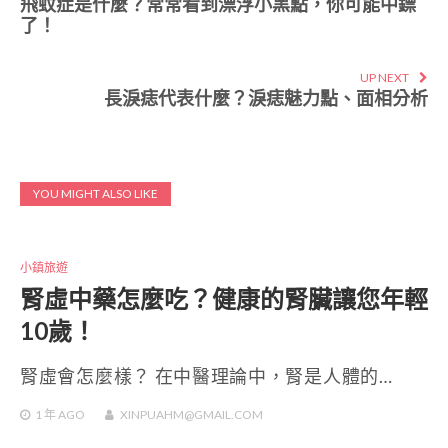
飛蚊症是什麼？常常看到漂浮小黑點，你可能中鏢
了！
UP NEXT
長淚痣代表什麼？淚痣魅力點、面相分析
YOU MIGHT ALSO LIKE
小鎮旅遊
腎虛中藥怎麼吃？健康的腎臟讓您年輕
10歲！
腎虛會怎麼樣？ 在中醫理論中，腎是人體的…
1 年
AGO
XINPUAHM@GMAIL.COM