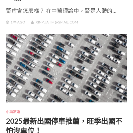
腎虛會怎麼樣？ 在中醫理論中，腎是人體的…
1 年
AGO
XINPUAHM@GMAIL.COM
小鎮旅遊
2025最新出國停車推薦，旺季出國不
怕沒車位！