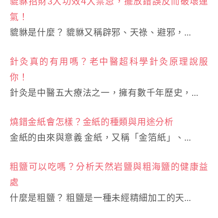
貔貅招財3大功效4大禁忌，擺放錯誤反而破壞運
氣！
貔貅是什麼？ 貔貅又稱辟邪、天祿、避邪，…
針灸真的有用嗎？老中醫超科學針灸原理說服
你！
針灸是中醫五大療法之一，擁有數千年歷史，…
燒錯金紙會怎樣？金紙的種類與用途分析
金紙的由來與意義 金紙，又稱「金箔紙」、…
粗鹽可以吃嗎？分析天然岩鹽與粗海鹽的健康益
處
什麼是粗鹽？ 粗鹽是一種未經精細加工的天…