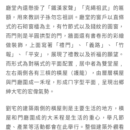
廳堂內還懸掛了「鐵漢家聲」「克繩祖武」的匾
額，用來教訓子孫勿忘祖訓。廳堂的窗戶以直條
式的石砌窗櫺為主，有竹節式以及錢紋的圓窗，
而門則是半圓拱型的門，牆面還有書卷形的彩繪
做裝飾，上面寫著「禮門」、「義路」、「竹
報」、「平安」，展現了禮教以及祈福的願望。
而形式為對稱式的平面配置﹐居中者為雙堂屋﹐
左右兩側各有三槓的橫屋（護龍），由層層橫屋
與門廳圍成一禾埕，形成ㄇ字型平面﹐呈現出鄉
紳大宅的宏偉氣勢。
劉宅的建築兩側的橫屋則是主要生活的地方，橫
屋和門廳圍成的大禾程是生活的重心，舉凡節
慶、產業等活動都會在此舉行。整個建築外觀看