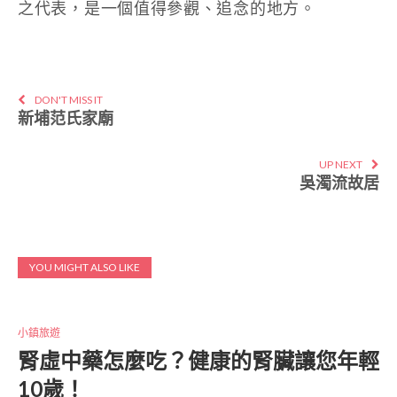
之代表，是一個值得參觀、追念的地方。
DON'T MISS IT
新埔范氏家廟
UP NEXT
吳濁流故居
YOU MIGHT ALSO LIKE
小鎮旅遊
腎虛中藥怎麼吃？健康的腎臟讓您年輕
10歲！