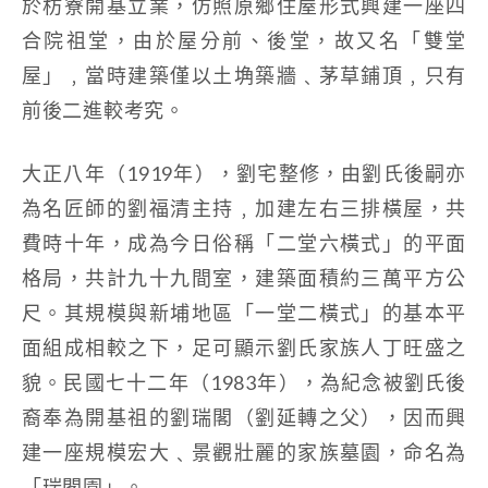
於枋寮開基立業，仿照原鄉住屋形式興建一座四
合院祖堂，由於屋分前、後堂，故又名「雙堂
屋」﹐當時建築僅以土埆築牆﹑茅草鋪頂﹐只有
前後二進較考究。
大正八年（1919年），劉宅整修，由劉氏後嗣亦
為名匠師的劉福清主持﹐加建左右三排橫屋，共
費時十年，成為今日俗稱「二堂六橫式」的平面
格局，共計九十九間室，建築面積約三萬平方公
尺。其規模與新埔地區「一堂二橫式」的基本平
面組成相較之下，足可顯示劉氏家族人丁旺盛之
貌。民國七十二年（1983年），為紀念被劉氏後
裔奉為開基祖的劉瑞閣（劉延轉之父），因而興
建一座規模宏大﹑景觀壯麗的家族墓園，命名為
「瑞閣園」。