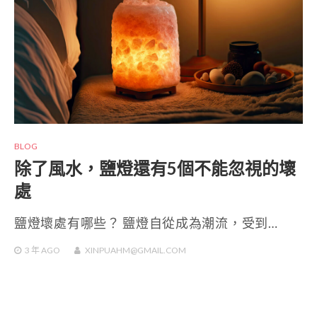
BLOG
除了風水，鹽燈還有5個不能忽視的壞
處
鹽燈壞處有哪些？ 鹽燈自從成為潮流，受到…
3 年
AGO
XINPUAHM@GMAIL.COM