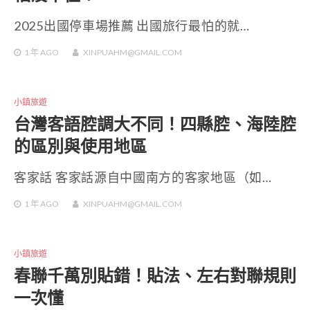
2025出國停車場推薦 出國旅行最怕的就…
1 年
AGO
XINPUAHM@GMAIL.COM
小鎮旅遊
台灣客語腔調大不同！四縣腔、海陸腔
的區別與使用地區
客家話 客家話源自中國南方的客家地區（如…
1 年
AGO
XINPUAHM@GMAIL.COM
小鎮旅遊
春聯千萬別貼錯！貼法、左右對聯規則
一次懂