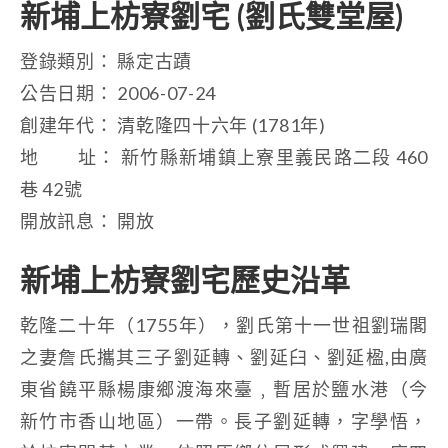
新埔上枋寮劉宅 (劉氏雙堂屋)
登錄類別： 縣定古蹟
公告日期： 2006-07-24
創建年代： 清乾隆四十六年 (1781年)
地 址： 新竹縣新埔鎮上寮里義民路二段 460
巷 42號
開放訊息： 開放
新埔上枋寮劉宅歷史沿革
乾隆二十年（1755年），劉氏第十一世祖劉瑞閣
之妻詹氏攜其三子劉延轉、劉延臼、劉延楹,由廣
東省饒平縣楊康鄉渡海來臺﹐暫居於鹽水港（今
新竹市香山地區）一帶。長子劉延轉，字學悟，