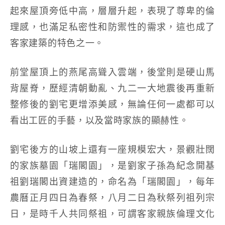
起來屋頂旁低中高，層層升起，表現了尊卑的倫
理感，也滿足私密性和防禦性的需求，這也成了
客家建築的特色之一。
前堂屋頂上的燕尾高聳入雲端，後堂則是硬山馬
背屋脊，歷經清朝動亂、九二一大地震後再重新
整修後的劉宅更增添美感，無論任何一處都可以
看出工匠的手藝，以及當時家族的顯赫性。
劉宅後方的山坡上還有一座規模宏大，景觀壯闊
的家族墓園「瑞閣園」，是劉家子孫為紀念開基
祖劉瑞閣出資建造的，命名為「瑞閣園」，每年
農曆正月四日為春祭，八月二日為秋祭列祖列宗
日，是時千人共同祭祖，可謂客家親族倫理文化