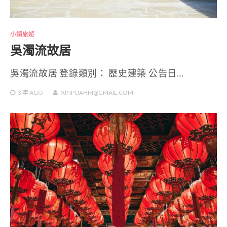
小鎮旅遊
吳濁流故居
吳濁流故居 登錄類別： 歷史建築 公告日…
3 年
AGO
XINPUAHM@GMAIL.COM