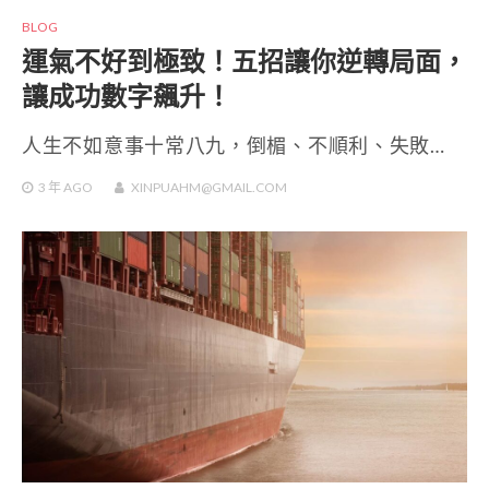
BLOG
運氣不好到極致！五招讓你逆轉局面，
讓成功數字飆升！
人生不如意事十常八九，倒楣、不順利、失敗…
3 年
AGO
XINPUAHM@GMAIL.COM