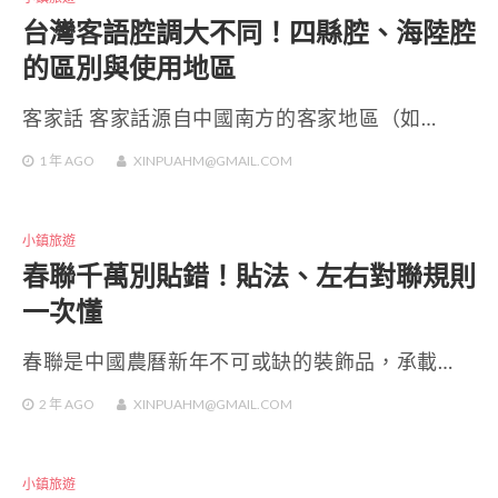
台灣客語腔調大不同！四縣腔、海陸腔
的區別與使用地區
客家話 客家話源自中國南方的客家地區（如…
1 年
AGO
XINPUAHM@GMAIL.COM
小鎮旅遊
春聯千萬別貼錯！貼法、左右對聯規則
一次懂
春聯是中國農曆新年不可或缺的裝飾品，承載…
2 年
AGO
XINPUAHM@GMAIL.COM
小鎮旅遊