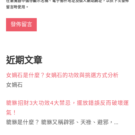
在
瀏覽器
中儲存顯示名稱、電子郵件地址及個人網站網址，以供下次發佈
留言時使用。
近期文章
女媧石是什麼？女媧石的功效與挑選方式分析
女媧石
貔貅招財3大功效4大禁忌，擺放錯誤反而破壞運
氣！
貔貅是什麼？ 貔貅又稱辟邪、天祿、避邪，…