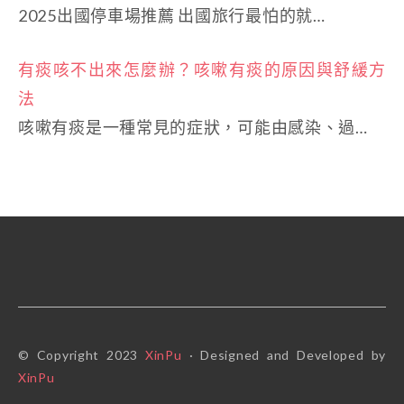
2025出國停車場推薦 出國旅行最怕的就…
有痰咳不出來怎麼辦？咳嗽有痰的原因與舒緩方
法
咳嗽有痰是一種常見的症狀，可能由感染、過…
© Copyright 2023
XinPu
· Designed and Developed by
XinPu