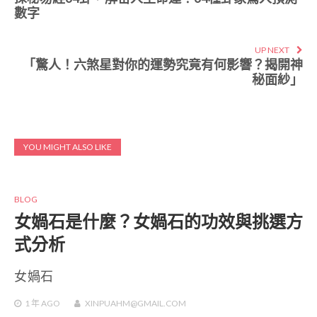
數字
UP NEXT
「驚人！六煞星對你的運勢究竟有何影響？揭開神
秘面紗」
YOU MIGHT ALSO LIKE
BLOG
女媧石是什麼？女媧石的功效與挑選方
式分析
女媧石
1 年
AGO
XINPUAHM@GMAIL.COM