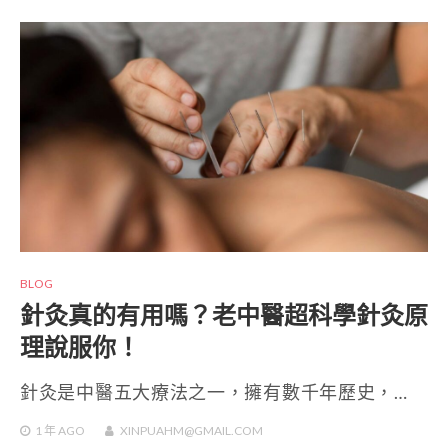
BLOG
針灸真的有用嗎？老中醫超科學針灸原
理說服你！
針灸是中醫五大療法之一，擁有數千年歷史，…
1 年
AGO
XINPUAHM@GMAIL.COM