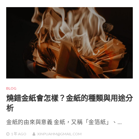
BLOG
燒錯金紙會怎樣？金紙的種類與用途分
析
金紙的由來與意義 金紙，又稱「金箔紙」、…
1 年
AGO
XINPUAHM@GMAIL.COM