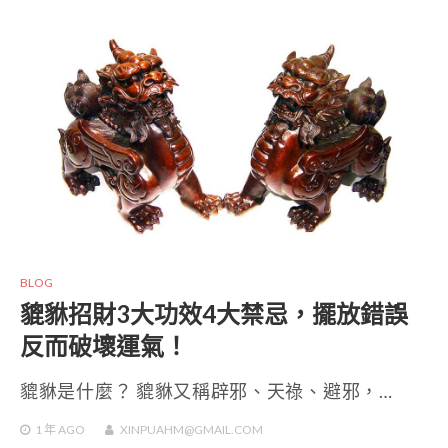
BLOG
貔貅招財3大功效4大禁忌，擺放錯誤
反而破壞運氣！
貔貅是什麼？ 貔貅又稱辟邪、天祿、避邪，…
1 年
AGO
XINPUAHM@GMAIL.COM