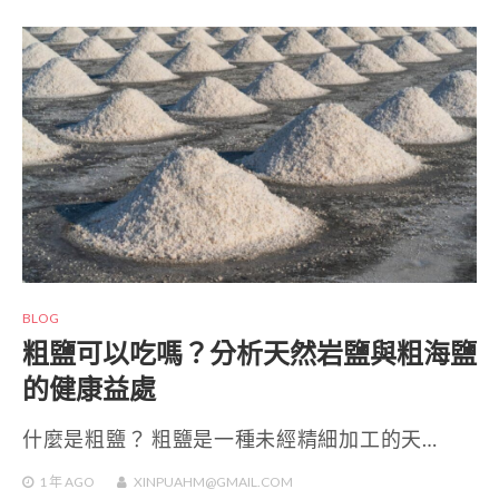
BLOG
粗鹽可以吃嗎？分析天然岩鹽與粗海鹽
的健康益處
什麼是粗鹽？ 粗鹽是一種未經精細加工的天…
1 年
AGO
XINPUAHM@GMAIL.COM