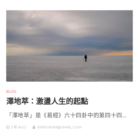
BLOG
澤地萃：激盪人生的起點
「澤地萃」是《易經》六十四卦中的第四十四…
3 年
AGO
XINPUAHM@GMAIL.COM