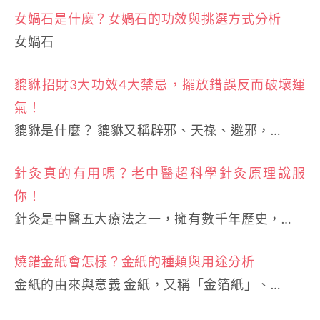
女媧石是什麼？女媧石的功效與挑選方式分析
女媧石
貔貅招財3大功效4大禁忌，擺放錯誤反而破壞運
氣！
貔貅是什麼？ 貔貅又稱辟邪、天祿、避邪，…
針灸真的有用嗎？老中醫超科學針灸原理說服
你！
針灸是中醫五大療法之一，擁有數千年歷史，…
燒錯金紙會怎樣？金紙的種類與用途分析
金紙的由來與意義 金紙，又稱「金箔紙」、…