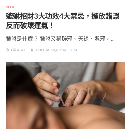
BLOG
貔貅招財3大功效4大禁忌，擺放錯誤
反而破壞運氣！
貔貅是什麼？ 貔貅又稱辟邪、天祿、避邪，…
1 年
AGO
XINPUAHM@GMAIL.COM