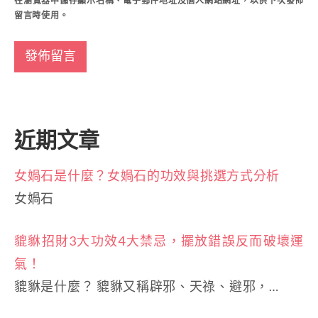
在
瀏覽器
中儲存顯示名稱、電子郵件地址及個人網站網址，以供下次發佈
留言時使用。
近期文章
女媧石是什麼？女媧石的功效與挑選方式分析
女媧石
貔貅招財3大功效4大禁忌，擺放錯誤反而破壞運
氣！
貔貅是什麼？ 貔貅又稱辟邪、天祿、避邪，…