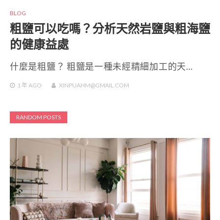
BLOG
粗鹽可以吃嗎？分析天然岩鹽與粗海鹽
的健康益處
什麼是粗鹽？ 粗鹽是一種未經精細加工的天…
1 年
AGO
XINPUAHM@GMAIL.COM
RANDOM POSTS