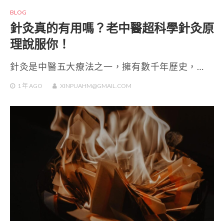
BLOG
針灸真的有用嗎？老中醫超科學針灸原
理說服你！
針灸是中醫五大療法之一，擁有數千年歷史，…
1 年
AGO
XINPUAHM@GMAIL.COM