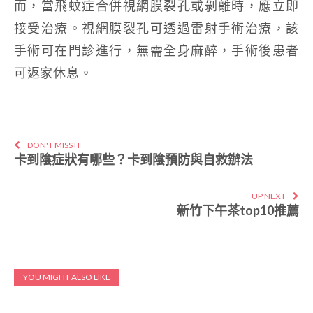
而，當飛蚊症合併視網膜裂孔或剝離時，應立即
接受治療。視網膜裂孔可透過雷射手術治療，該
手術可在門診進行，無需全身麻醉，手術後患者
可返家休息。
DON'T MISS IT
卡到陰症狀有哪些？卡到陰預防與自救辦法
UP NEXT
新竹下午茶top10推薦
YOU MIGHT ALSO LIKE