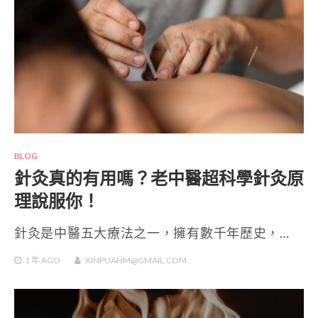
BLOG
針灸真的有用嗎？老中醫超科學針灸原
理說服你！
針灸是中醫五大療法之一，擁有數千年歷史，…
1 年
AGO
XINPUAHM@GMAIL.COM