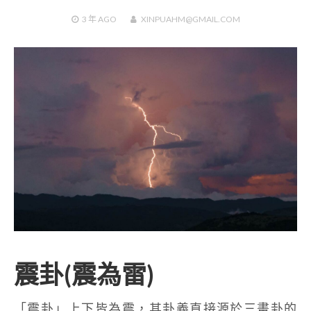
3 年
AGO
XINPUAHM@GMAIL.COM
震卦(震為雷)
「震卦」上下皆為震，其卦義直接源於三畫卦的