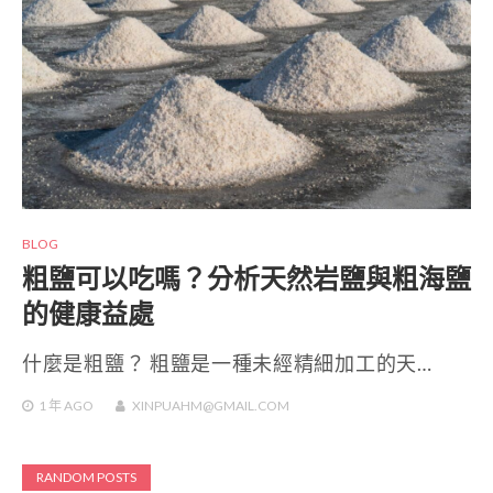
BLOG
粗鹽可以吃嗎？分析天然岩鹽與粗海鹽
的健康益處
什麼是粗鹽？ 粗鹽是一種未經精細加工的天…
1 年
AGO
XINPUAHM@GMAIL.COM
RANDOM POSTS