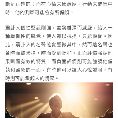
斷是正確的；而在心情未臻醇厚、行動未能集中
時，他的判斷可能會有所偏頗。
震卦人個性堅毅剛強，氣勢雄渾而威嚴，給人一
種壓倒性的感覺，使人難以抗拒，只能順從。因
此，震卦人的名聲確實響徹其中，然而這名聲也
會時而被褒揚，時而受到貶抑。正面評價強調他
果斷而有效的特質，而負面評價則可能強調他偏
執和躁急的一面。有時他可以讓人心悅誠服，有
時則可能激起人的情感。