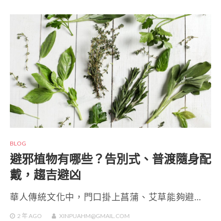
BLOG
避邪植物有哪些？告別式、普渡隨身配
戴，趨吉避凶
華人傳統文化中，門口掛上菖蒲、艾草能夠避…
2 年
AGO
XINPUAHM@GMAIL.COM