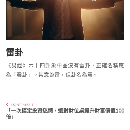
雷卦
《易經》六十四卦象中並沒有雷卦，正確名稱應
為「震卦」。其意為雷，但卦名為震。
DON'T MISS IT
「一次搞定投資迷惘，選對財位桌提升財富價值100
倍」