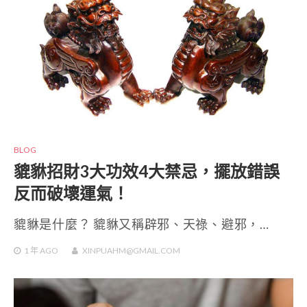
BLOG
貔貅招財3大功效4大禁忌，擺放錯誤
反而破壞運氣！
貔貅是什麼？ 貔貅又稱辟邪、天祿、避邪，…
1 年
AGO
XINPUAHM@GMAIL.COM