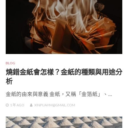
BLOG
燒錯金紙會怎樣？金紙的種類與用途分
析
金紙的由來與意義 金紙，又稱「金箔紙」、…
1 年
AGO
XINPUAHM@GMAIL.COM