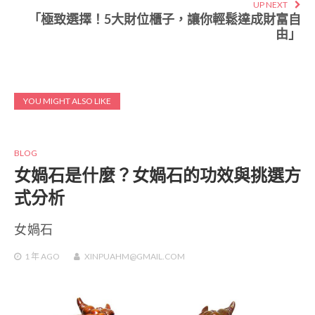
UP NEXT
「極致選擇！5大財位櫃子，讓你輕鬆達成財富自
由」
YOU MIGHT ALSO LIKE
BLOG
女媧石是什麼？女媧石的功效與挑選方
式分析
女媧石
1 年
AGO
XINPUAHM@GMAIL.COM