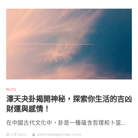
BLOG
澤天夬卦揭開神秘，探索你生活的吉凶
財運與感情！
在中國古代文化中，卦是一種蘊含哲理和卜筮…
3 年
AGO
XINPUAHM@GMAIL.COM