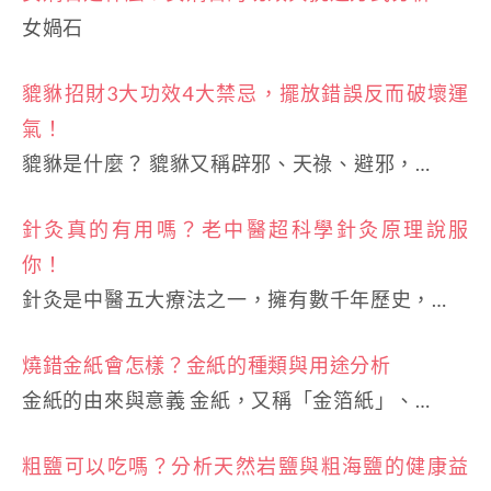
女媧石
貔貅招財3大功效4大禁忌，擺放錯誤反而破壞運
氣！
貔貅是什麼？ 貔貅又稱辟邪、天祿、避邪，…
針灸真的有用嗎？老中醫超科學針灸原理說服
你！
針灸是中醫五大療法之一，擁有數千年歷史，…
燒錯金紙會怎樣？金紙的種類與用途分析
金紙的由來與意義 金紙，又稱「金箔紙」、…
粗鹽可以吃嗎？分析天然岩鹽與粗海鹽的健康益