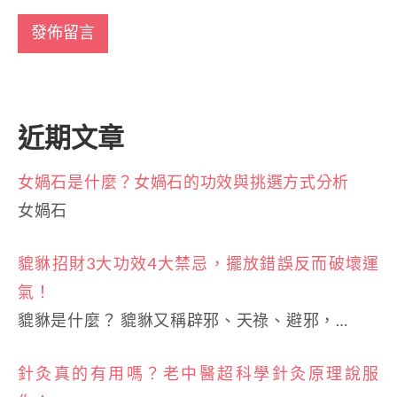
近期文章
女媧石是什麼？女媧石的功效與挑選方式分析
女媧石
貔貅招財3大功效4大禁忌，擺放錯誤反而破壞運
氣！
貔貅是什麼？ 貔貅又稱辟邪、天祿、避邪，…
針灸真的有用嗎？老中醫超科學針灸原理說服