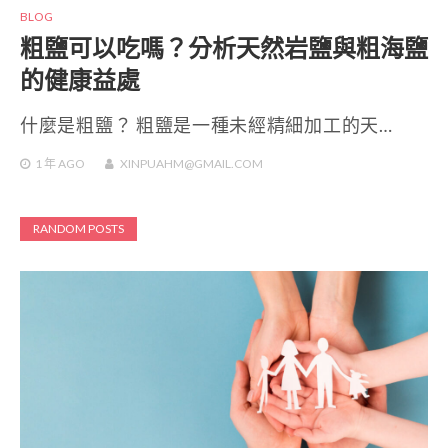
BLOG
粗鹽可以吃嗎？分析天然岩鹽與粗海鹽
的健康益處
什麼是粗鹽？ 粗鹽是一種未經精細加工的天…
1 年
AGO
XINPUAHM@GMAIL.COM
RANDOM POSTS