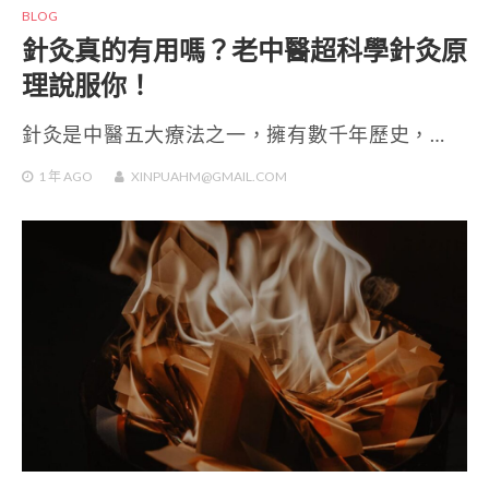
BLOG
針灸真的有用嗎？老中醫超科學針灸原
理說服你！
針灸是中醫五大療法之一，擁有數千年歷史，…
1 年
AGO
XINPUAHM@GMAIL.COM