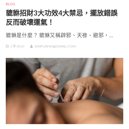
BLOG
貔貅招財3大功效4大禁忌，擺放錯誤
反而破壞運氣！
貔貅是什麼？ 貔貅又稱辟邪、天祿、避邪，…
1 年
AGO
XINPUAHM@GMAIL.COM