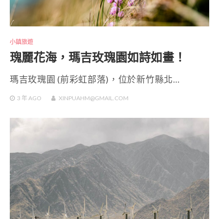
小鎮旅遊
瑰麗花海，瑪吉玫瑰園如詩如畫！
瑪吉玫瑰園 (前彩虹部落)，位於新竹縣北…
3 年
AGO
XINPUAHM@GMAIL.COM