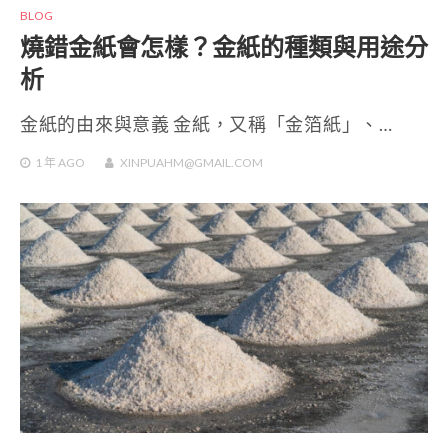
BLOG
燒錯金紙會怎樣？金紙的種類與用途分
析
金紙的由來與意義 金紙，又稱「金箔紙」、…
1 年
AGO
XINPUAHM@GMAIL.COM