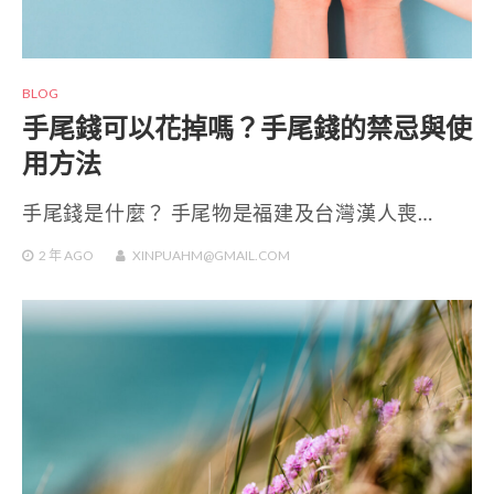
BLOG
手尾錢可以花掉嗎？手尾錢的禁忌與使
用方法
手尾錢是什麼？ 手尾物是福建及台灣漢人喪…
2 年
AGO
XINPUAHM@GMAIL.COM