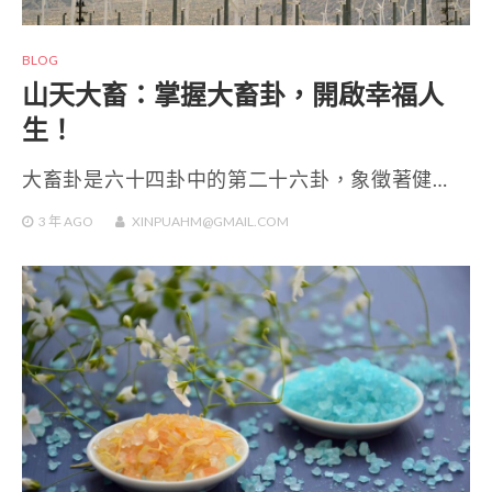
BLOG
山天大畜：掌握大畜卦，開啟幸福人
生！
大畜卦是六十四卦中的第二十六卦，象徵著健…
3 年
AGO
XINPUAHM@GMAIL.COM