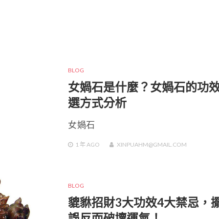
BLOG
女媧石是什麼？女媧石的功
選方式分析
女媧石
1 年
AGO
XINPUAHM@GMAIL.COM
BLOG
貔貅招財3大功效4大禁忌，
誤反而破壞運氣！