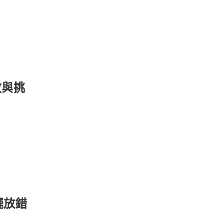
效與挑
擺放錯