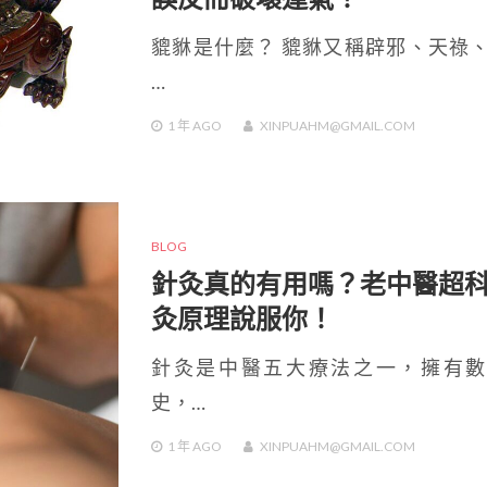
貔貅是什麼？ 貔貅又稱辟邪、天祿
…
1 年
AGO
XINPUAHM@GMAIL.COM
BLOG
針灸真的有用嗎？老中醫超
灸原理說服你！
針灸是中醫五大療法之一，擁有數
史，…
1 年
AGO
XINPUAHM@GMAIL.COM