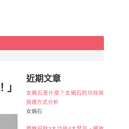
近期文章
！」
女媧石是什麼？女媧石的功效與
挑選方式分析
女媧石
貔貅招財3大功效4大禁忌，擺放