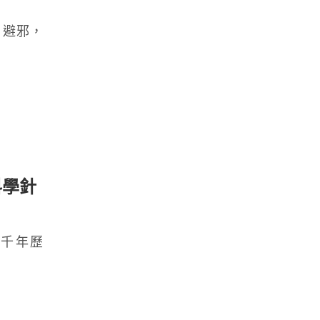
、避邪，
科學針
千年歷