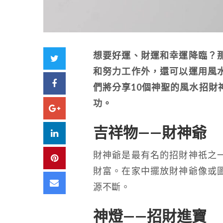
想要好運、財運和幸運降臨？
Twitter
和努力工作外，還可以運用風
Facebook
們將分享10個神聖的風水招財
功。
Google+
吉祥物——財神爺
LinkedIn
財神爺是最有名的招財神祇之
Pinterest
財富。在家中擺放財神爺像或
Email
源不斷。
神燈——招財進寶