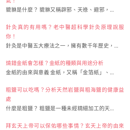
氣！
貔貅是什麼？ 貔貅又稱辟邪、天祿、避邪，…
針灸真的有用嗎？老中醫超科學針灸原理說服
你！
針灸是中醫五大療法之一，擁有數千年歷史，…
燒錯金紙會怎樣？金紙的種類與用途分析
金紙的由來與意義 金紙，又稱「金箔紙」、…
粗鹽可以吃嗎？分析天然岩鹽與粗海鹽的健康益
處
什麼是粗鹽？ 粗鹽是一種未經精細加工的天…
拜玄天上帝可以保佑哪些事情？玄天上帝的由來