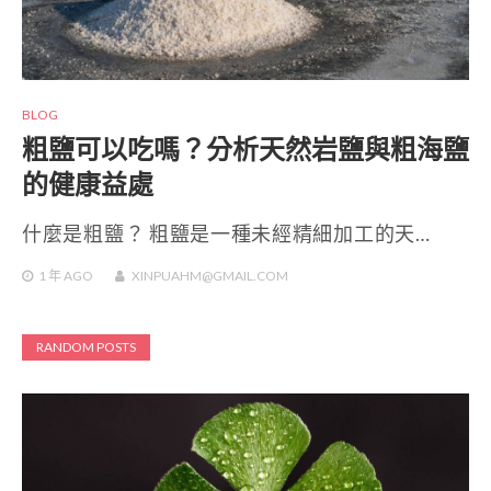
BLOG
粗鹽可以吃嗎？分析天然岩鹽與粗海鹽
的健康益處
什麼是粗鹽？ 粗鹽是一種未經精細加工的天…
1 年
AGO
XINPUAHM@GMAIL.COM
RANDOM POSTS