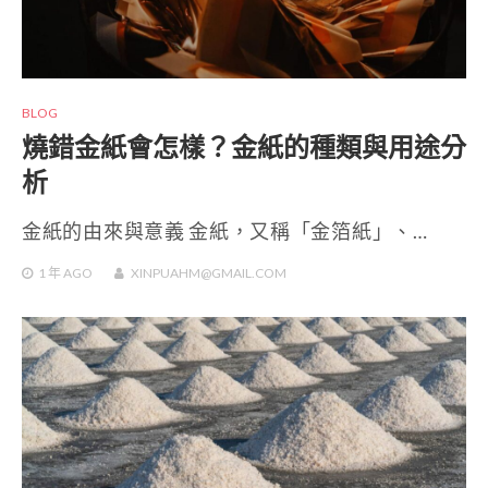
BLOG
燒錯金紙會怎樣？金紙的種類與用途分
析
金紙的由來與意義 金紙，又稱「金箔紙」、…
1 年
AGO
XINPUAHM@GMAIL.COM