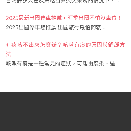
台灣許多人在疾病吃西藥久久未癒的情況下，…
2025最新出國停車推薦，旺季出國不怕沒車位！
2025出國停車場推薦 出國旅行最怕的就…
有痰咳不出來怎麼辦？咳嗽有痰的原因與舒緩方
法
咳嗽有痰是一種常見的症狀，可能由感染、過…