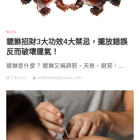
BLOG
貔貅招財3大功效4大禁忌，擺放錯誤
反而破壞運氣！
貔貅是什麼？ 貔貅又稱辟邪、天祿、避邪，…
1 年
AGO
XINPUAHM@GMAIL.COM