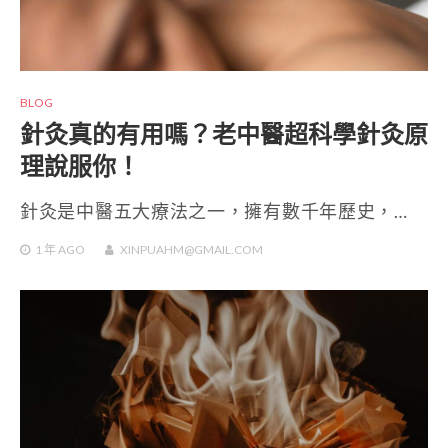
BLOG
針灸真的有用嗎？老中醫超科學針灸原
理說服你！
針灸是中醫五大療法之一，擁有數千年歷史，…
1 年
AGO
XINPUAHM@GMAIL.COM