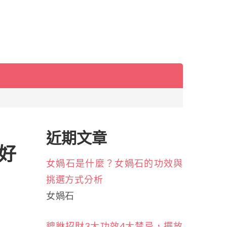
近期文章
好
女媧石是什麼？女媧石的功效與
挑選方式分析
女媧石
貔貅招財3大功效4大禁忌，擺放