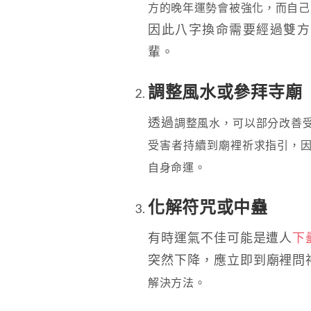
方的晚年運勢會被強化，而自己
因此八字換命需要經過雙方
輩。
調整風水或參拜寺廟
透過
調整風水
，可以部分改善
受害者
持續到廟裡祈求指引
，
自身命運。
化解符咒或中蠱
有時運氣不佳可能是遭人
下
突然下降，應立即到廟裡問
解決方法。