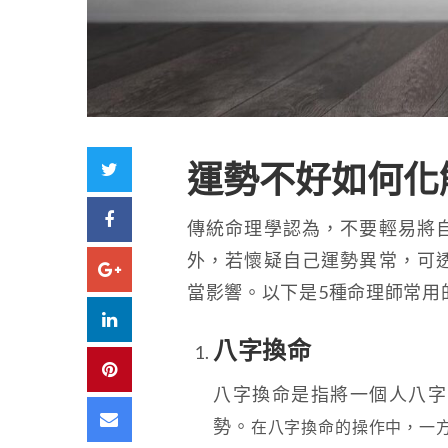
Twitter
運勢不好如何化
Facebook
傳統命理學認為，不要輕易將
外，若懷疑自己運勢異常，可
Google+
當影響。以下是5種命理師常用
LinkedIn
八字換命
Pinterest
八字換命是指將一個人八字
Email
勢。
在八字換命的操作中，一