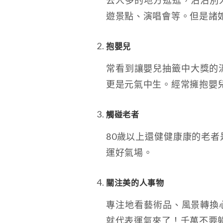
去人多的地方逛逛，沾沾別
遊景點、演唱會等。但是諸
抱嬰兒
常看到讓嬰兒抽籤中大獎的
更是元氣中生。經常擁抱嬰
觸碰老者
80歲以上還健健康康的老
運好氣場。
關注美的人事物
專注地看藝術品、風景轉換
就代表運氣來了！千萬不要