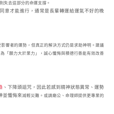
則失去這部分的命運支撐。
同意才能進行，通常是長輩轉運給運氣不好的晚
受影響者的運勢，但真正的解決方式仍是
求助神明
。建議
因為「願力大於業力」，誠心懺悔與積德行善能有效改善
蠱
、下降頭詛咒，因此若感到精神狀態異常、運勢
神並懺悔來
減輕災難。或請廟公、命理師提供更專業的