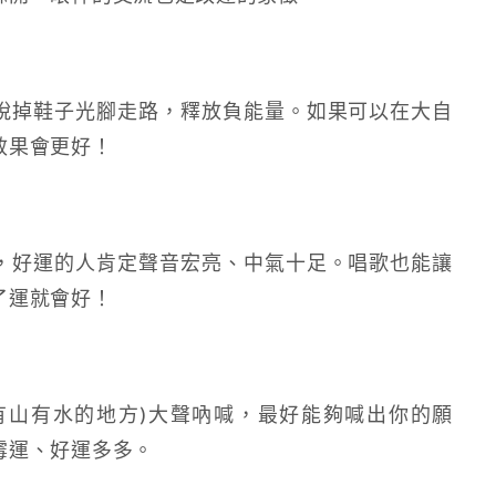
脫掉鞋子光腳走路，釋放負能量。如果可以在大自
效果會更好！
，好運的人肯定聲音宏亮、中氣十足。唱歌也能讓
了運就會好！
有山有水的地方)大聲吶喊，最好能夠喊出你的願
霉運、好運多多。