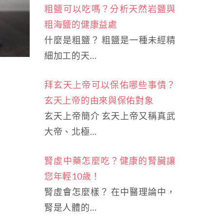
粗鹽可以吃嗎？分析天然岩鹽與
粗海鹽的健康益處
什麼是粗鹽？ 粗鹽是一種未經精
細加工的天…
拜玄天上帝可以保佑哪些事情？
玄天上帝的由來與保佑對象
玄天上帝簡介 玄天上帝又稱真武
大帝、北極…
腎虛中藥怎麼吃？健康的腎臟讓
您年輕10歲！
腎虛會怎麼樣？ 在中醫理論中，
腎是人體的…