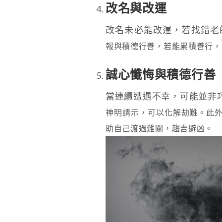
改名與改運
改名未必能改運，若找錯老
報與積德行善
，若能累積善行，
誠心懺悔與積德行善
當連續遭遇不幸，可能並非
神明請示
，可以化解劫難。此
助自己渡過難關，趨吉避凶。