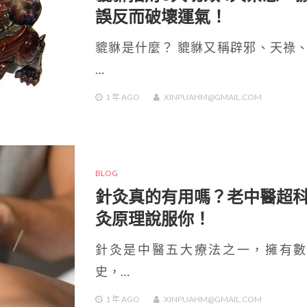
誤反而破壞運氣！
貔貅是什麼？ 貔貅又稱辟邪、天祿
…
1 年
AGO
XINPUAHM@GMAIL.COM
BLOG
針灸真的有用嗎？老中醫超
灸原理說服你！
針灸是中醫五大療法之一，擁有數
史，…
1 年
AGO
XINPUAHM@GMAIL.COM