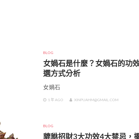
BLOG
女媧石是什麼？女媧石的功
選方式分析
女媧石
1 年
AGO
XINPUAHM@GMAIL.COM
BLOG
貔貅招財3大功效4大禁忌，