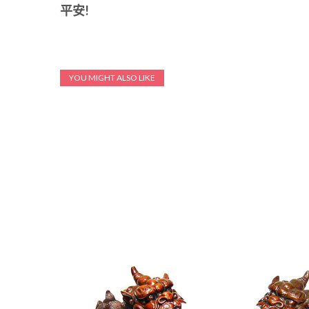
平安!
YOU MIGHT ALSO LIKE