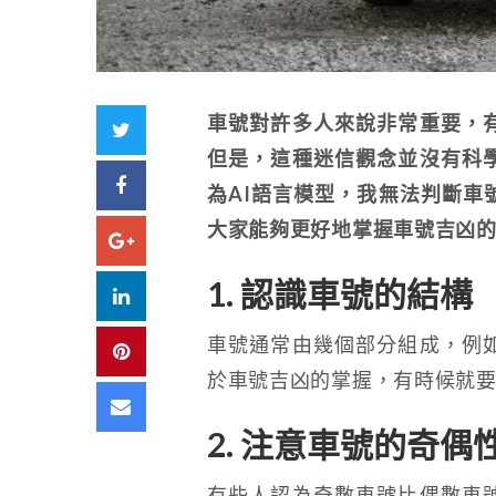
車號對許多人來說非常重要，
Twitter
但是，這種迷信觀念並沒有科
Facebook
為AI語言模型，我無法判斷車
大家能夠更好地掌握車號吉凶
Google+
1. 認識車號的結構
LinkedIn
車號通常由幾個部分組成，例
Pinterest
於車號吉凶的掌握，有時候就
Email
2. 注意車號的奇偶
有些人認為奇數車號比偶數車