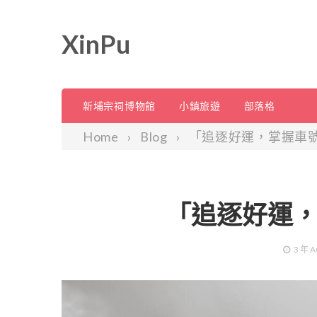
XinPu
新埔宗祠博物館
小鎮旅遊
部落格
Home
Blog
「追逐好運，掌握車
「追逐好運
3 年
A