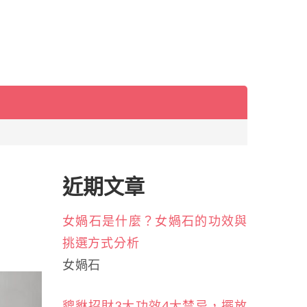
近期文章
女媧石是什麼？女媧石的功效與
挑選方式分析
女媧石
貔貅招財3大功效4大禁忌，擺放