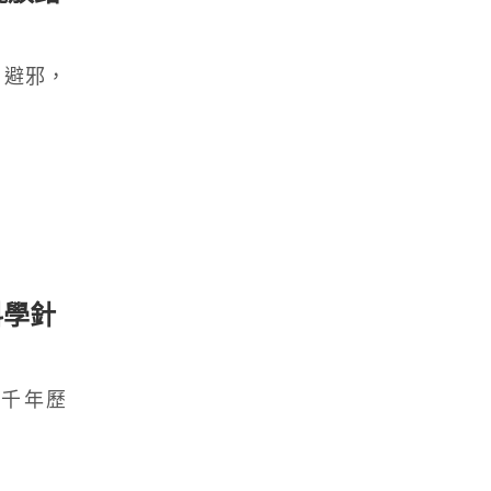
、避邪，
科學針
千年歷