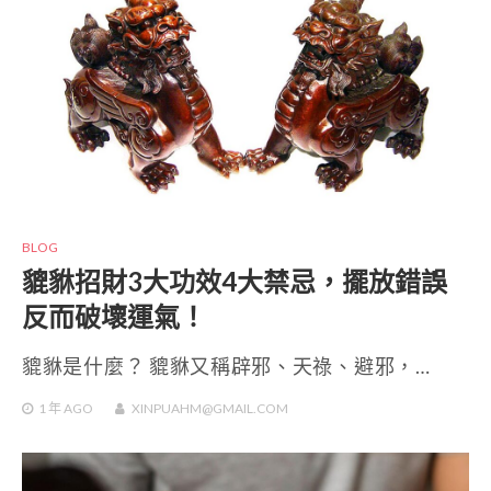
BLOG
貔貅招財3大功效4大禁忌，擺放錯誤
反而破壞運氣！
貔貅是什麼？ 貔貅又稱辟邪、天祿、避邪，…
1 年
AGO
XINPUAHM@GMAIL.COM