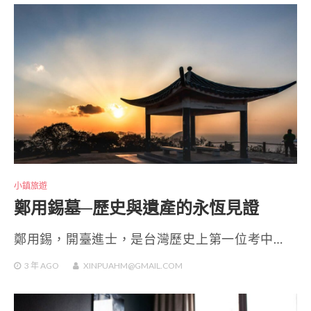
小鎮旅遊
鄭用錫墓─歷史與遺產的永恆見證
鄭用錫，開臺進士，是台灣歷史上第一位考中…
3 年
AGO
XINPUAHM@GMAIL.COM