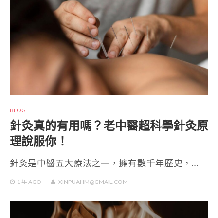
BLOG
針灸真的有用嗎？老中醫超科學針灸原
理說服你！
針灸是中醫五大療法之一，擁有數千年歷史，…
1 年
AGO
XINPUAHM@GMAIL.COM