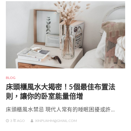
BLOG
床頭櫃風水大揭密！5個最佳布置法
則，讓你的卧室能量倍增
床頭櫃風水禁忌 現代人常有的睡眠困擾或許…
3 年
AGO
XINPUAHM@GMAIL.COM