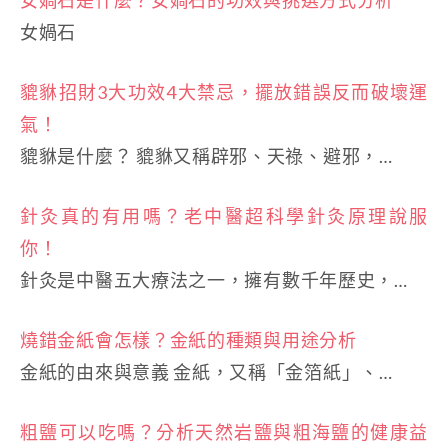
女媧石
貔貅招財3大功效4大禁忌，擺放錯誤反而破壞運
氣！
貔貅是什麼？ 貔貅又稱辟邪、天祿、避邪，…
針灸真的有用嗎？老中醫超科學針灸原理說服
你！
針灸是中醫五大療法之一，擁有數千年歷史，…
燒錯金紙會怎樣？金紙的種類與用途分析
金紙的由來與意義 金紙，又稱「金箔紙」、…
粗鹽可以吃嗎？分析天然岩鹽與粗海鹽的健康益