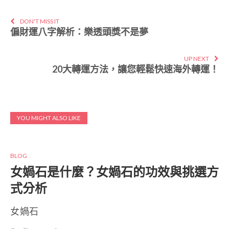
DON'T MISS IT
偏財運八字解析：樂透頭獎不是夢
UP NEXT
20大轉運方法，讓您輕鬆快速海外轉運！
YOU MIGHT ALSO LIKE
BLOG
女媧石是什麼？女媧石的功效與挑選方
式分析
女媧石