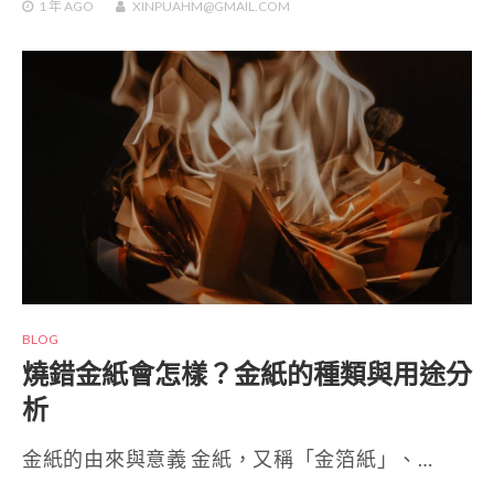
1 年
AGO
XINPUAHM@GMAIL.COM
BLOG
燒錯金紙會怎樣？金紙的種類與用途分
析
金紙的由來與意義 金紙，又稱「金箔紙」、…