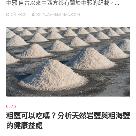
中邪 自古以來中西方都有關於中邪的紀載，…
2 年
AGO
XINPUAHM@GMAIL.COM
BLOG
粗鹽可以吃嗎？分析天然岩鹽與粗海鹽
的健康益處