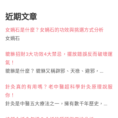
近期文章
女媧石是什麼？女媧石的功效與挑選方式分析
女媧石
貔貅招財3大功效4大禁忌，擺放錯誤反而破壞運
氣！
貔貅是什麼？ 貔貅又稱辟邪、天祿、避邪，…
針灸真的有用嗎？老中醫超科學針灸原理說服
你！
針灸是中醫五大療法之一，擁有數千年歷史，…