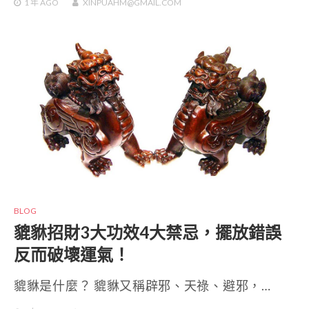
1 年
AGO
XINPUAHM@GMAIL.COM
BLOG
貔貅招財3大功效4大禁忌，擺放錯誤
反而破壞運氣！
貔貅是什麼？ 貔貅又稱辟邪、天祿、避邪，…