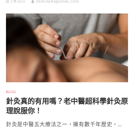
1 年
AGO
XINPUAHM@GMAIL.COM
BLOG
針灸真的有用嗎？老中醫超科學針灸原
理說服你！
針灸是中醫五大療法之一，擁有數千年歷史，…