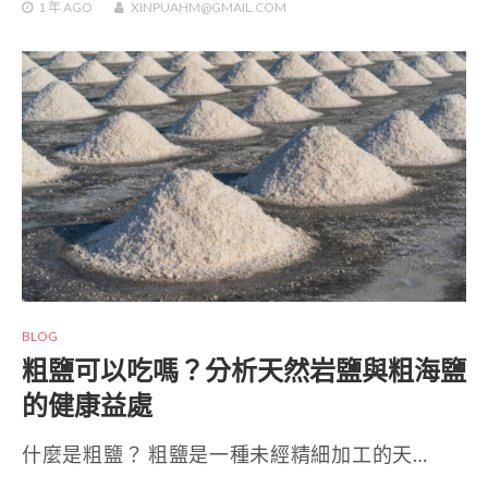
1 年
AGO
XINPUAHM@GMAIL.COM
BLOG
粗鹽可以吃嗎？分析天然岩鹽與粗海鹽
的健康益處
什麼是粗鹽？ 粗鹽是一種未經精細加工的天…