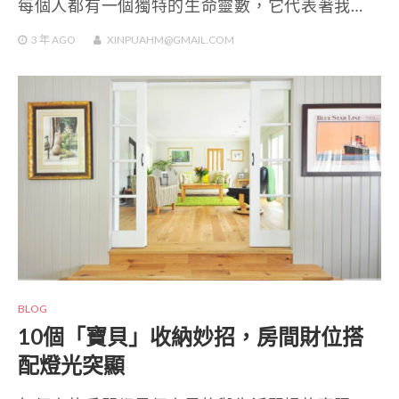
每個人都有一個獨特的生命靈數，它代表著我…
3 年
AGO
XINPUAHM@GMAIL.COM
BLOG
10個「寶貝」收納妙招，房間財位搭
配燈光突顯