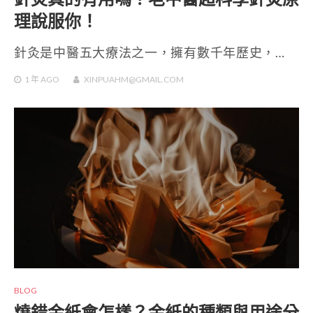
理說服你！
針灸是中醫五大療法之一，擁有數千年歷史，…
1 年
AGO
XINPUAHM@GMAIL.COM
BLOG
燒錯金紙會怎樣？金紙的種類與用途分