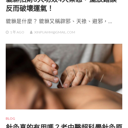
反而破壞運氣！
貔貅是什麼？ 貔貅又稱辟邪、天祿、避邪，…
1 年
AGO
XINPUAHM@GMAIL.COM
BLOG
針灸真的有用嗎？老中醫超科學針灸原