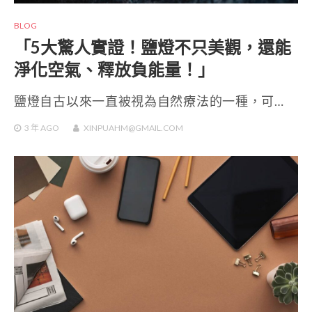
BLOG
「5大驚人實證！鹽燈不只美觀，還能
淨化空氣、釋放負能量！」
鹽燈自古以來一直被視為自然療法的一種，可…
3 年
AGO
XINPUAHM@GMAIL.COM