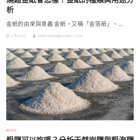
析
金紙的由來與意義 金紙，又稱「金箔紙」、…
1 年
AGO
XINPUAHM@GMAIL.COM
BLOG
粗鹽可以吃嗎？分析天然岩鹽與粗海鹽