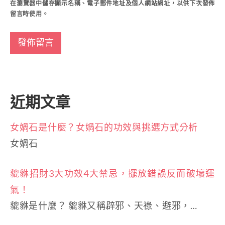
在
瀏覽器
中儲存顯示名稱、電子郵件地址及個人網站網址，以供下次發佈
留言時使用。
近期文章
女媧石是什麼？女媧石的功效與挑選方式分析
女媧石
貔貅招財3大功效4大禁忌，擺放錯誤反而破壞運
氣！
貔貅是什麼？ 貔貅又稱辟邪、天祿、避邪，…