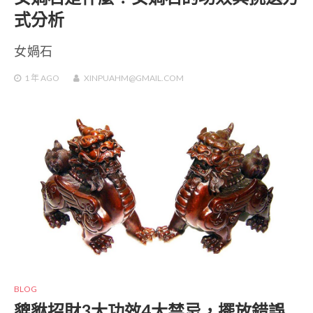
式分析
女媧石
1 年
AGO
XINPUAHM@GMAIL.COM
BLOG
貔貅招財3大功效4大禁忌，擺放錯誤