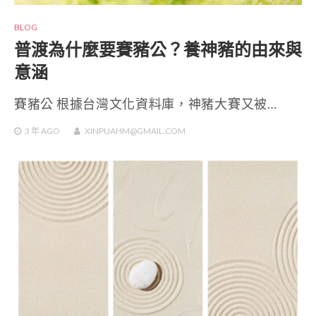
BLOG
普渡為什麼要賽豬公？養神豬的由來與
意涵
賽豬公 根據台灣文化資料庫，神豬大賽又被…
3 年
AGO
XINPUAHM@GMAIL.COM