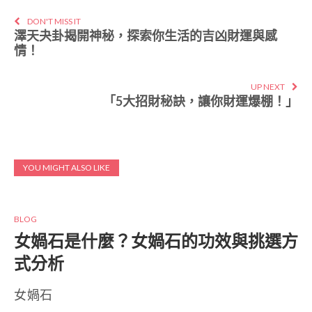
DON'T MISS IT
澤天夬卦揭開神秘，探索你生活的吉凶財運與感
情！
UP NEXT
「5大招財秘訣，讓你財運爆棚！」
YOU MIGHT ALSO LIKE
BLOG
女媧石是什麼？女媧石的功效與挑選方
式分析
女媧石