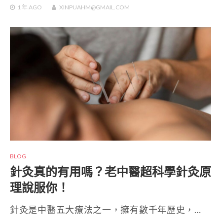
1 年
AGO
XINPUAHM@GMAIL.COM
BLOG
針灸真的有用嗎？老中醫超科學針灸原
理說服你！
針灸是中醫五大療法之一，擁有數千年歷史，…