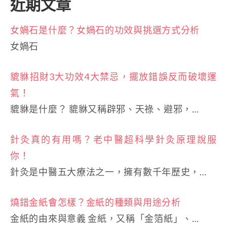
近期文章
女媧石是什麼？女媧石的功效與挑選方式分析
女媧石
貔貅招財3大功效4大禁忌，擺放錯誤反而破壞運
氣！
貔貅是什麼？ 貔貅又稱辟邪、天祿、避邪，…
針灸真的有用嗎？老中醫超科學針灸原理說服
你！
針灸是中醫五大療法之一，擁有數千年歷史，…
燒錯金紙會怎樣？金紙的種類與用途分析
金紙的由來與意義 金紙，又稱「金箔紙」、…