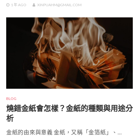
1 年
AGO
XINPUAHM@GMAIL.COM
BLOG
燒錯金紙會怎樣？金紙的種類與用途分
析
金紙的由來與意義 金紙，又稱「金箔紙」、…