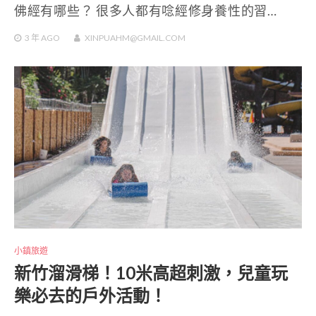
佛經有哪些？ 很多人都有唸經修身養性的習…
3 年
AGO
XINPUAHM@GMAIL.COM
小鎮旅遊
新竹溜滑梯！10米高超刺激，兒童玩
樂必去的戶外活動！