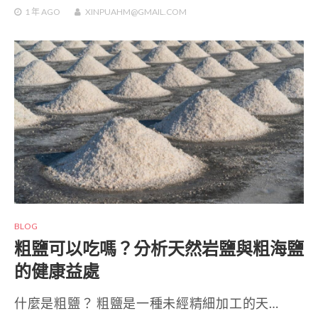
1 年
AGO
XINPUAHM@GMAIL.COM
BLOG
粗鹽可以吃嗎？分析天然岩鹽與粗海鹽
的健康益處
什麼是粗鹽？ 粗鹽是一種未經精細加工的天…