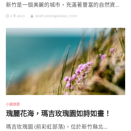
新竹是一個美麗的城市，充滿著豐富的自然資…
3 年
AGO
XINPUAHM@GMAIL.COM
小鎮旅遊
瑰麗花海，瑪吉玫瑰園如詩如畫！
瑪吉玫瑰園 (前彩虹部落)，位於新竹縣北…