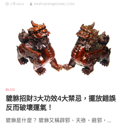
1 年
AGO
XINPUAHM@GMAIL.COM
BLOG
貔貅招財3大功效4大禁忌，擺放錯誤
反而破壞運氣！
貔貅是什麼？ 貔貅又稱辟邪、天祿、避邪，…