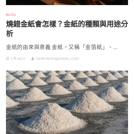
BLOG
燒錯金紙會怎樣？金紙的種類與用途分
析
金紙的由來與意義 金紙，又稱「金箔紙」、…
1 年
AGO
XINPUAHM@GMAIL.COM