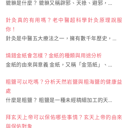
貔貅是什麼？ 貔貅又稱辟邪、天祿、避邪，…
針灸真的有用嗎？老中醫超科學針灸原理說服
你！
針灸是中醫五大療法之一，擁有數千年歷史，…
燒錯金紙會怎樣？金紙的種類與用途分析
金紙的由來與意義 金紙，又稱「金箔紙」、…
粗鹽可以吃嗎？分析天然岩鹽與粗海鹽的健康益
處
什麼是粗鹽？ 粗鹽是一種未經精細加工的天…
拜玄天上帝可以保佑哪些事情？玄天上帝的由來
與保佑對象