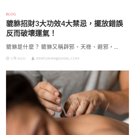
BLOG
貔貅招財3大功效4大禁忌，擺放錯誤
反而破壞運氣！
貔貅是什麼？ 貔貅又稱辟邪、天祿、避邪，…
1 年
AGO
XINPUAHM@GMAIL.COM