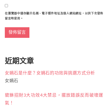
在
瀏覽器
中儲存顯示名稱、電子郵件地址及個人網站網址，以供下次發佈
留言時使用。
近期文章
女媧石是什麼？女媧石的功效與挑選方式分析
女媧石
貔貅招財3大功效4大禁忌，擺放錯誤反而破壞運
氣！