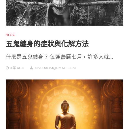
BLOG
五鬼纏身的症狀與化解方法
什麼是五鬼纏身？ 每逢農曆七月，許多人就…
3 年
AGO
XINPUAHM@GMAIL.COM