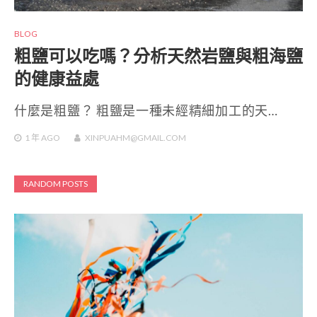
BLOG
粗鹽可以吃嗎？分析天然岩鹽與粗海鹽
的健康益處
什麼是粗鹽？ 粗鹽是一種未經精細加工的天…
1 年
AGO
XINPUAHM@GMAIL.COM
RANDOM POSTS