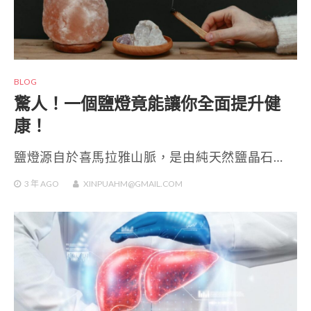
BLOG
驚人！一個鹽燈竟能讓你全面提升健
康！
鹽燈源自於喜馬拉雅山脈，是由純天然鹽晶石…
3 年
AGO
XINPUAHM@GMAIL.COM