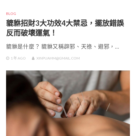
BLOG
貔貅招財3大功效4大禁忌，擺放錯誤
反而破壞運氣！
貔貅是什麼？ 貔貅又稱辟邪、天祿、避邪，…
1 年
AGO
XINPUAHM@GMAIL.COM