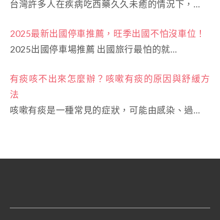
台灣許多人在疾病吃西藥久久未癒的情況下，…
2025最新出國停車推薦，旺季出國不怕沒車位！
2025出國停車場推薦 出國旅行最怕的就…
有痰咳不出來怎麼辦？咳嗽有痰的原因與舒緩方
法
咳嗽有痰是一種常見的症狀，可能由感染、過…