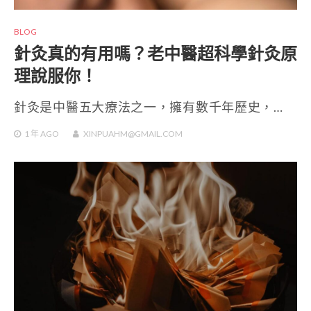
BLOG
針灸真的有用嗎？老中醫超科學針灸原
理說服你！
針灸是中醫五大療法之一，擁有數千年歷史，…
1 年
AGO
XINPUAHM@GMAIL.COM