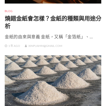
BLOG
燒錯金紙會怎樣？金紙的種類與用途分
析
金紙的由來與意義 金紙，又稱「金箔紙」、…
1 年
AGO
XINPUAHM@GMAIL.COM