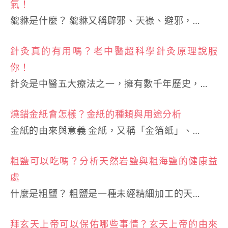
氣！
貔貅是什麼？ 貔貅又稱辟邪、天祿、避邪，…
針灸真的有用嗎？老中醫超科學針灸原理說服
你！
針灸是中醫五大療法之一，擁有數千年歷史，…
燒錯金紙會怎樣？金紙的種類與用途分析
金紙的由來與意義 金紙，又稱「金箔紙」、…
粗鹽可以吃嗎？分析天然岩鹽與粗海鹽的健康益
處
什麼是粗鹽？ 粗鹽是一種未經精細加工的天…
拜玄天上帝可以保佑哪些事情？玄天上帝的由來