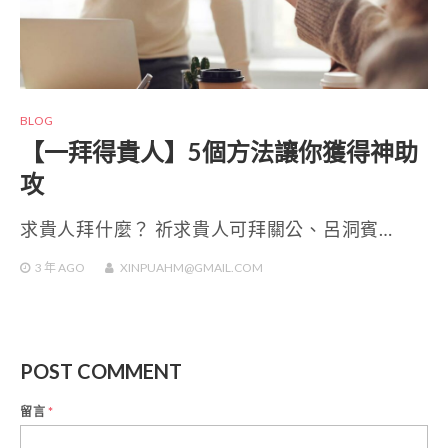
BLOG
【一拜得貴人】5個方法讓你獲得神助
攻
求貴人拜什麼？ 祈求貴人可拜關公、呂洞賓…
3 年
AGO
XINPUAHM@GMAIL.COM
POST COMMENT
留言
*