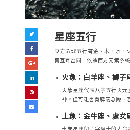
Twitter
星座五行
Facebook
東方命理五行有金、木、水、
實互有雷同！依據西方元素系
Google+
火象：白羊座、獅子
LinkedIn
火象星座代表八字五行火元
Pinterest
神。但可能會有脾氣急躁、
Email
土象：金牛座、處女
土象星座與八字屬土的人命