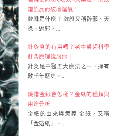
錯誤反而破壞運氣！
貔貅是什麼？ 貔貅又稱辟邪、天
祿、避邪，…
針灸真的有用嗎？老中醫超科學
針灸原理說服你！
針灸是中醫五大療法之一，擁有
數千年歷史，…
燒錯金紙會怎樣？金紙的種類與
用途分析
金紙的由來與意義 金紙，又稱
「金箔紙」、…