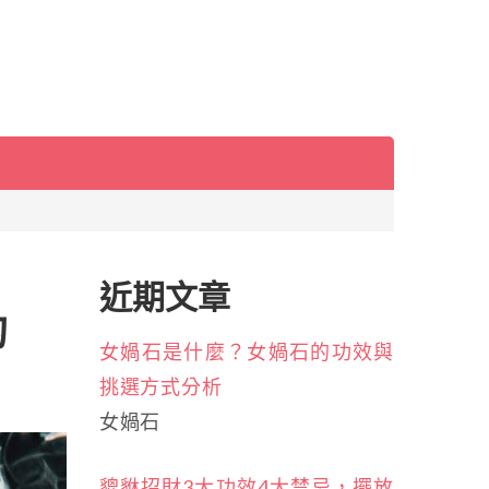
近期文章
的
女媧石是什麼？女媧石的功效與
挑選方式分析
女媧石
貔貅招財3大功效4大禁忌，擺放