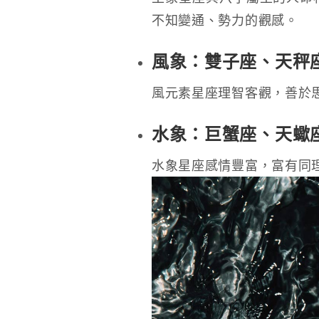
不知變通、勢力的觀感。
風象：雙子座、天秤
風元素星座理智客觀，善於
水象：巨蟹座、天蠍
水象星座感情豐富，富有同