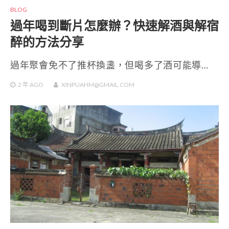
BLOG
過年喝到斷片怎麼辦？快速解酒與解宿
醉的方法分享
過年聚會免不了推杯換盞，但喝多了酒可能導…
2 年
AGO
XINPUAHM@GMAIL.COM