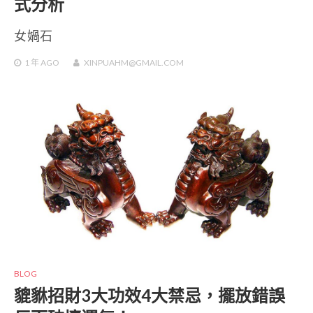
式分析
女媧石
1 年
AGO
XINPUAHM@GMAIL.COM
BLOG
貔貅招財3大功效4大禁忌，擺放錯誤