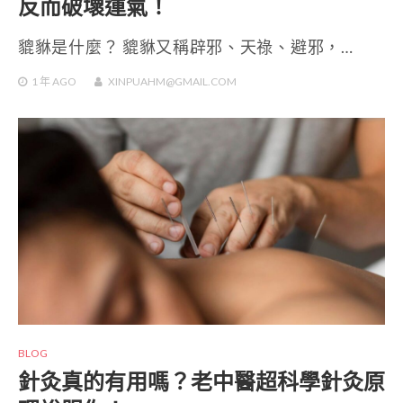
反而破壞運氣！
貔貅是什麼？ 貔貅又稱辟邪、天祿、避邪，…
1 年
AGO
XINPUAHM@GMAIL.COM
BLOG
針灸真的有用嗎？老中醫超科學針灸原