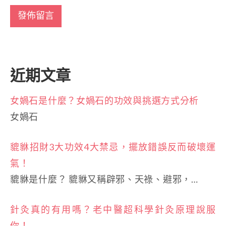
近期文章
女媧石是什麼？女媧石的功效與挑選方式分析
女媧石
貔貅招財3大功效4大禁忌，擺放錯誤反而破壞運
氣！
貔貅是什麼？ 貔貅又稱辟邪、天祿、避邪，…
針灸真的有用嗎？老中醫超科學針灸原理說服
你！