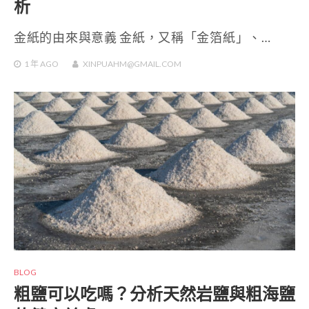
析
金紙的由來與意義 金紙，又稱「金箔紙」、…
1 年
AGO
XINPUAHM@GMAIL.COM
BLOG
粗鹽可以吃嗎？分析天然岩鹽與粗海鹽