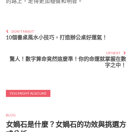
的路上，走得更加穩健和明智。
DON'T MISS IT
10個書桌風水小技巧，打造辦公桌好運氣！
UP NEXT
驚人！數字算命竟然這麼準！你的命運就掌握在數
字之中！
YOU MIGHT ALSO LIKE
BLOG
女媧石是什麼？女媧石的功效與挑選方