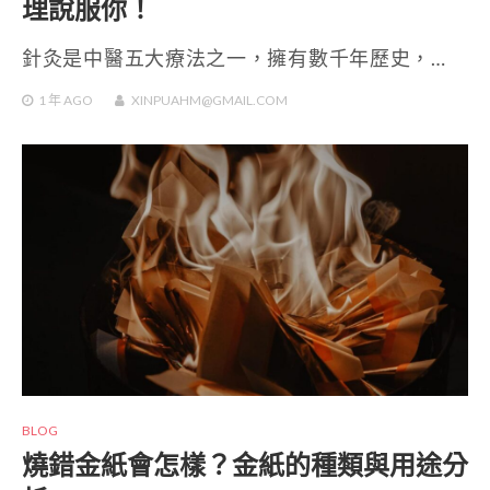
理說服你！
針灸是中醫五大療法之一，擁有數千年歷史，…
1 年
AGO
XINPUAHM@GMAIL.COM
BLOG
燒錯金紙會怎樣？金紙的種類與用途分