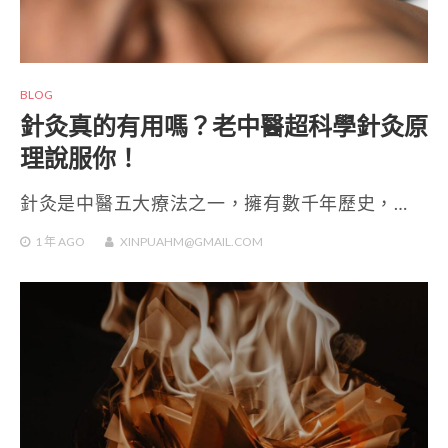
BLOG
針灸真的有用嗎？老中醫超科學針灸原
理說服你！
針灸是中醫五大療法之一，擁有數千年歷史，…
1 年
AGO
XINPUAHM@GMAIL.COM