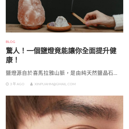
BLOG
驚人！一個鹽燈竟能讓你全面提升健
康！
鹽燈源自於喜馬拉雅山脈，是由純天然鹽晶石…
3 年
AGO
XINPUAHM@GMAIL.COM