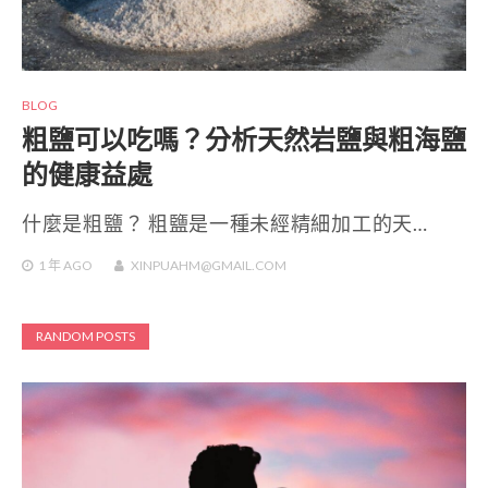
BLOG
粗鹽可以吃嗎？分析天然岩鹽與粗海鹽
的健康益處
什麼是粗鹽？ 粗鹽是一種未經精細加工的天…
1 年
AGO
XINPUAHM@GMAIL.COM
RANDOM POSTS