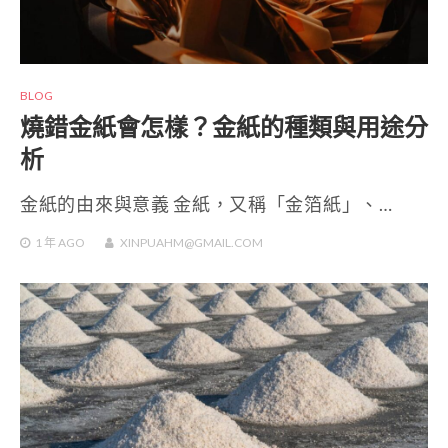
BLOG
燒錯金紙會怎樣？金紙的種類與用途分
析
金紙的由來與意義 金紙，又稱「金箔紙」、…
1 年
AGO
XINPUAHM@GMAIL.COM