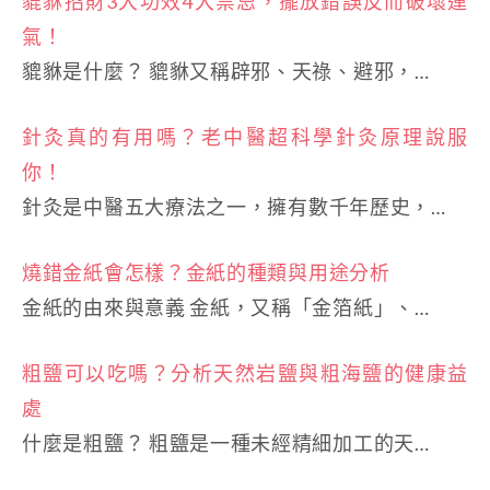
貔貅招財3大功效4大禁忌，擺放錯誤反而破壞運
氣！
貔貅是什麼？ 貔貅又稱辟邪、天祿、避邪，…
針灸真的有用嗎？老中醫超科學針灸原理說服
你！
針灸是中醫五大療法之一，擁有數千年歷史，…
燒錯金紙會怎樣？金紙的種類與用途分析
金紙的由來與意義 金紙，又稱「金箔紙」、…
粗鹽可以吃嗎？分析天然岩鹽與粗海鹽的健康益
處
什麼是粗鹽？ 粗鹽是一種未經精細加工的天…