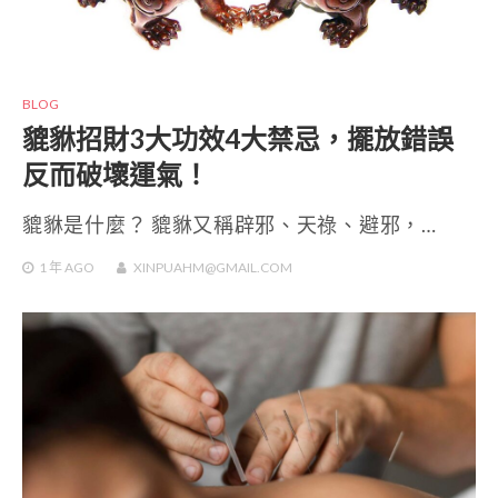
BLOG
貔貅招財3大功效4大禁忌，擺放錯誤
反而破壞運氣！
貔貅是什麼？ 貔貅又稱辟邪、天祿、避邪，…
1 年
AGO
XINPUAHM@GMAIL.COM