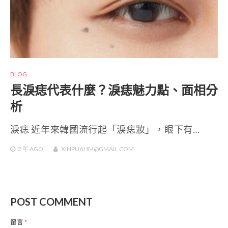
BLOG
長淚痣代表什麼？淚痣魅力點、面相分
析
淚痣 近年來韓國流行起「淚痣妝」，眼下有…
2 年
AGO
XINPUAHM@GMAIL.COM
POST COMMENT
留言
*