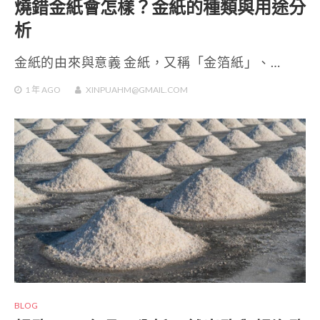
燒錯金紙會怎樣？金紙的種類與用途分
析
金紙的由來與意義 金紙，又稱「金箔紙」、…
1 年
AGO
XINPUAHM@GMAIL.COM
BLOG