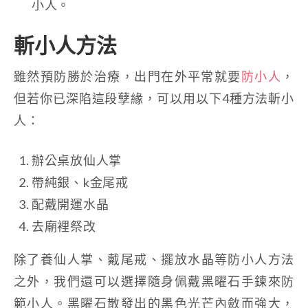
小人。
斬小人方法
雖然預防勝於治療，出門在外平常就要
防小人
，
但若你已深陷這段孽緣，可以用以下4種方法斬小
人：
辦公桌放仙人掌
帶純銀、k金尾戒
配戴開運水晶
去廟裡祭改
除了養仙人掌、戴尾戒、擺放水晶等防小人方法
之外，我們還可以選擇隨身佩戴黑曜石手鍊來防
範小人。黑曜石散發出的黑色光芒內斂而強大，