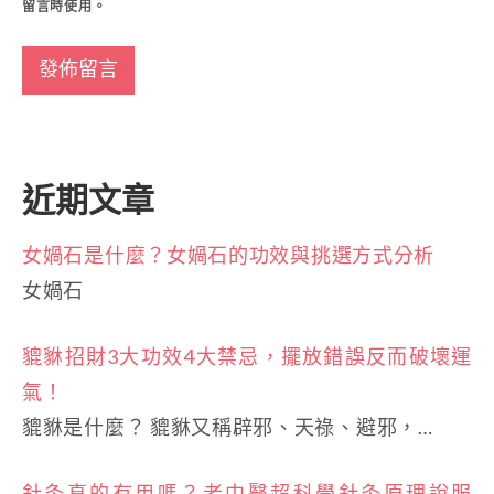
留言時使用。
近期文章
女媧石是什麼？女媧石的功效與挑選方式分析
女媧石
貔貅招財3大功效4大禁忌，擺放錯誤反而破壞運
氣！
貔貅是什麼？ 貔貅又稱辟邪、天祿、避邪，…
針灸真的有用嗎？老中醫超科學針灸原理說服