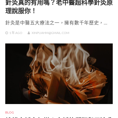
針灸真的有用嗎？老中醫超科學針灸原
理說服你！
針灸是中醫五大療法之一，擁有數千年歷史，…
1 年
AGO
XINPUAHM@GMAIL.COM
BLOG