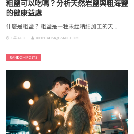
粗鹽可以吃嗎？分析天然岩鹽與粗海鹽
的健康益處
什麼是粗鹽？ 粗鹽是一種未經精細加工的天…
1 年
AGO
XINPUAHM@GMAIL.COM
RANDOM POSTS