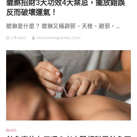
貔貅招財3大功效4大禁忌，擺放錯誤
反而破壞運氣！
貔貅是什麼？ 貔貅又稱辟邪、天祿、避邪，…
1 年
AGO
XINPUAHM@GMAIL.COM
BLOG