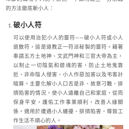
的方法徹底斬小人：
破小人符
可以使用治犯小人的靈符——破小人符或小人
退散符，這是道教正一符派秘製的靈符。藉著
奉請五方土地神、文武門神和三官大帝為主，
以制止一切陰氣和遊魂的害，防止土地鬼靠
近、非命陰人侵害、小人作惡加害以及弔客計
暗算。主要化解小人口舌是非、故意刁難、排
擠陷害的情況，使小人遠離自己和家庭，從而
保身平安，護佑工作事業順利，改善人緣關
係。適用於遭遇小人纏擾、排擠陷害，導致工
作生活不順心的人。