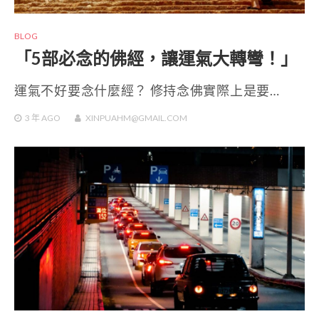
BLOG
「5部必念的佛經，讓運氣大轉彎！」
運氣不好要念什麼經？ 修持念佛實際上是要…
3 年
AGO
XINPUAHM@GMAIL.COM