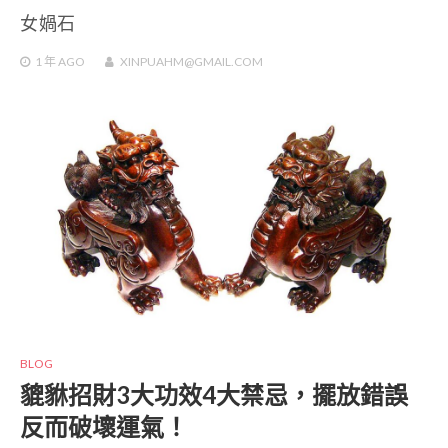
女媧石
1 年
AGO
XINPUAHM@GMAIL.COM
BLOG
貔貅招財3大功效4大禁忌，擺放錯誤
反而破壞運氣！