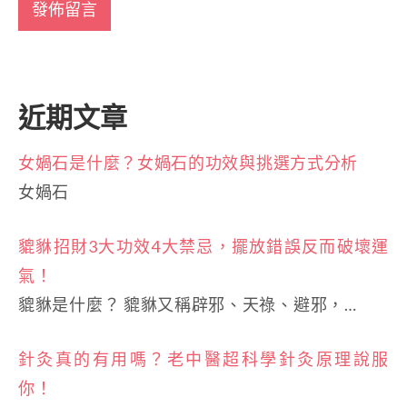
近期文章
女媧石是什麼？女媧石的功效與挑選方式分析
女媧石
貔貅招財3大功效4大禁忌，擺放錯誤反而破壞運
氣！
貔貅是什麼？ 貔貅又稱辟邪、天祿、避邪，…
針灸真的有用嗎？老中醫超科學針灸原理說服
你！