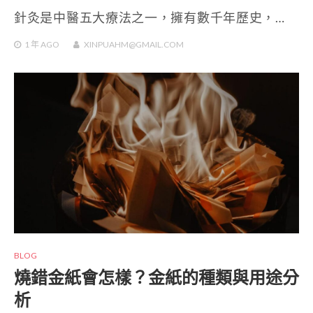
針灸是中醫五大療法之一，擁有數千年歷史，…
1 年
AGO
XINPUAHM@GMAIL.COM
BLOG
燒錯金紙會怎樣？金紙的種類與用途分
析