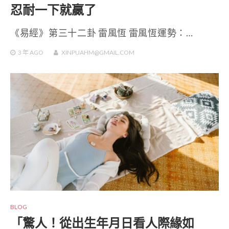
忍耐一下就贏了
《易經》第三十二卦 雷風恆 雷風恆運勢：…
3 年
AGO
XINPUAHM@GMAIL.COM
BLOG
「驚人！從出生年月日看人際緣如