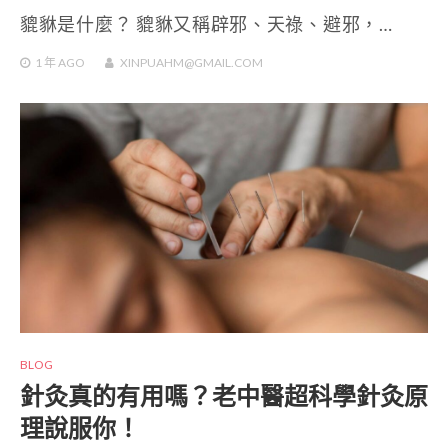
貔貅是什麼？ 貔貅又稱辟邪、天祿、避邪，…
1 年
AGO
XINPUAHM@GMAIL.COM
BLOG
針灸真的有用嗎？老中醫超科學針灸原
理說服你！