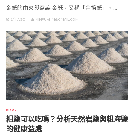
金紙的由來與意義 金紙，又稱「金箔紙」、…
1 年
AGO
XINPUAHM@GMAIL.COM
BLOG
粗鹽可以吃嗎？分析天然岩鹽與粗海鹽
的健康益處