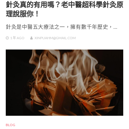
針灸真的有用嗎？老中醫超科學針灸原
理說服你！
針灸是中醫五大療法之一，擁有數千年歷史，…
1 年
AGO
XINPUAHM@GMAIL.COM
BLOG