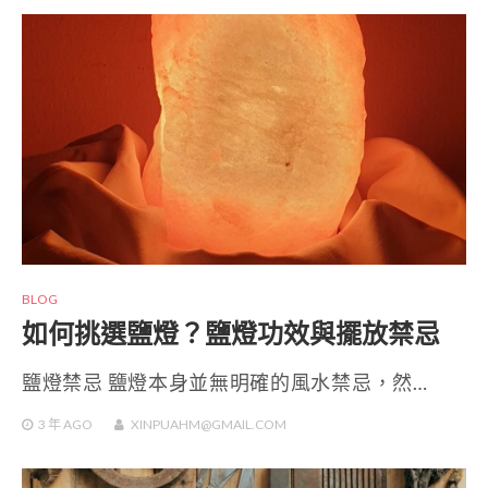
BLOG
如何挑選鹽燈？鹽燈功效與擺放禁忌
鹽燈禁忌 鹽燈本身並無明確的風水禁忌，然…
3 年
AGO
XINPUAHM@GMAIL.COM