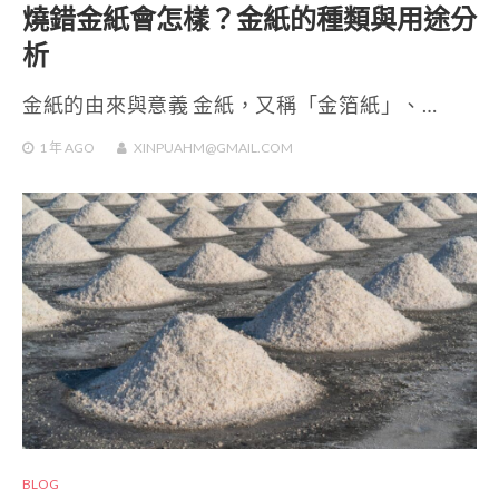
燒錯金紙會怎樣？金紙的種類與用途分
析
金紙的由來與意義 金紙，又稱「金箔紙」、…
1 年
AGO
XINPUAHM@GMAIL.COM
BLOG