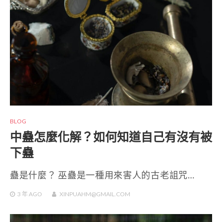
BLOG
中蠱怎麼化解？如何知道自己有沒有被
下蠱
蠱是什麼？ 巫蠱是一種用來害人的古老詛咒…
3 年
AGO
XINPUAHM@GMAIL.COM