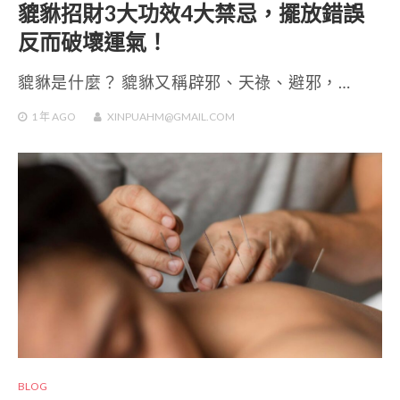
貔貅招財3大功效4大禁忌，擺放錯誤
反而破壞運氣！
貔貅是什麼？ 貔貅又稱辟邪、天祿、避邪，…
1 年
AGO
XINPUAHM@GMAIL.COM
BLOG