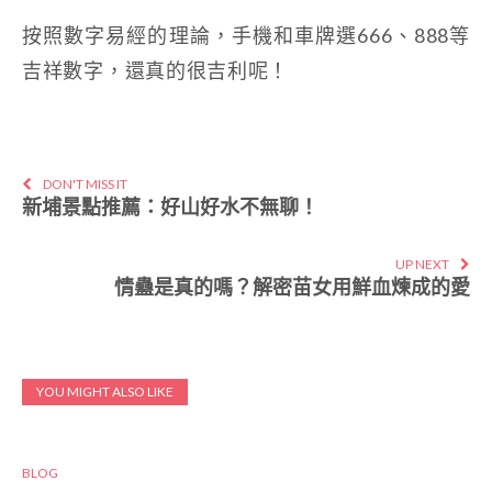
按照數字易經的理論，手機和車牌選666、888等
吉祥數字，還真的很吉利呢！
DON'T MISS IT
新埔景點推薦：好山好水不無聊！
UP NEXT
情蠱是真的嗎？解密苗女用鮮血煉成的愛
YOU MIGHT ALSO LIKE
BLOG